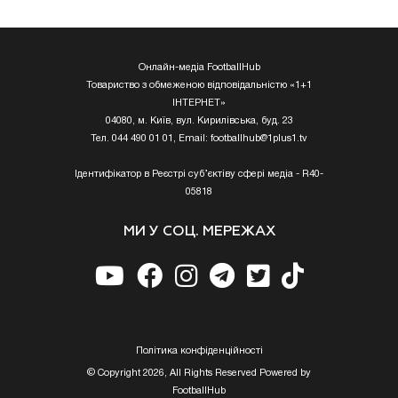
Онлайн-медіа FootballHub
Товариство з обмеженою відповідальністю «1+1
ІНТЕРНЕТ»
04080, м. Київ, вул. Кирилівська, буд. 23
Тел. 044 490 01 01, Email:
footballhub@1plus1.tv
Ідентифікатор в Реєстрі суб’єктіву сфері медіа - R40-
05818
МИ У СОЦ. МЕРЕЖАХ
Полiтика конфiденцiйностi
© Copyright 2026, All Rights Reserved Powered by
FootballHub