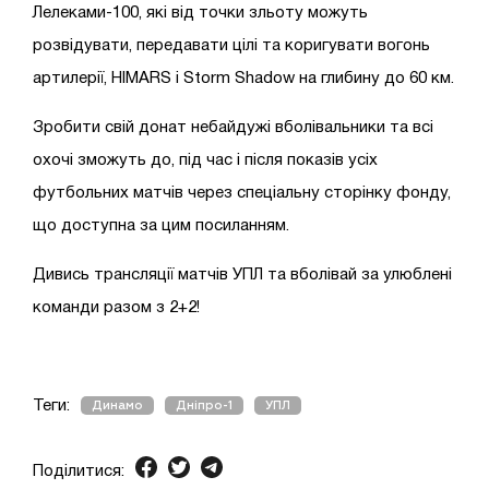
Лелеками-100, які від точки зльоту можуть
розвідувати, передавати цілі та коригувати вогонь
артилерії, HIMARS і Storm Shadow на глибину до 60 км.
Зробити свій донат небайдужі вболівальники та всі
охочі зможуть до, під час і після показів усіх
футбольних матчів через спеціальну сторінку фонду,
що доступна за цим посиланням.
Дивись трансляції матчів УПЛ та вболівай за улюблені
команди разом з 2+2!
Теги:
Динамо
Дніпро-1
УПЛ
Поділитися: