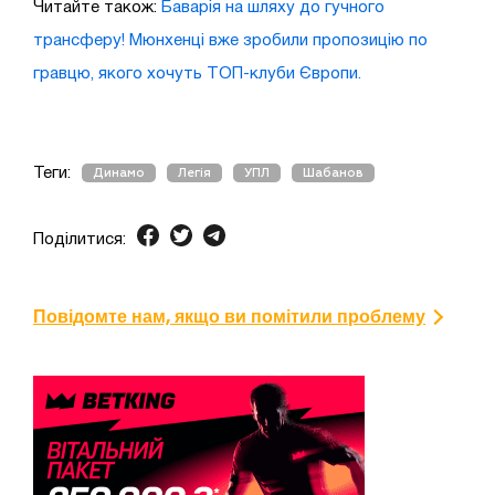
Читайте також:
Баварія на шляху до гучного
трансферу! Мюнхенці вже зробили пропозицію по
гравцю, якого хочуть ТОП-клуби Європи.
Теги:
Динамо
Легія
УПЛ
Шабанов
Поділитися:
Повідомте нам, якщо ви помітили проблему