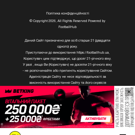
Полiтика конфiденцiйностi
© Copyright 2026, All Rights Reserved Powered by
FootballHub
Даний Сайт призначено для осіб старше 21 (двадцяти
одного) року.
Приступаючи до використання https://footballhub.ua,
Користувач цим підтверджує, що досяг 21-річного віку.
У разі , якщо Ви (Користувач) не досягли 21-річного віку
- не розпочинайте або припиніть користування Сайтом.
Адміністрація Сайту не несе відповідальності за
законність використання Сайту та його сервісів
Користувачем, який не досяг 21-річного віку.
×
Твори Getty Images, що розміщені на сайті, не можуть
бути використані третіми особами без письмового
дозволу ТОВ «ГЛОБАЛ ІМІДЖЕС ЮКРЕЙН.