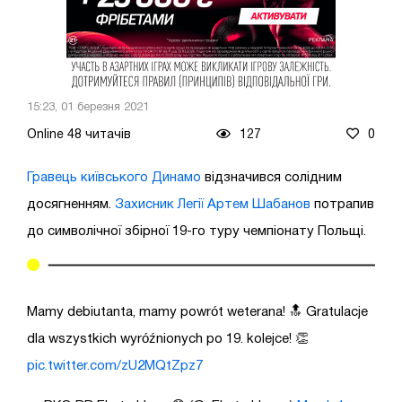
15:23, 01 березня 2021
Online 48 читачів
127
0
Гравець київського Динамо
відзначився солідним
досягненням.
Захисник Легії Артем Шабанов
потрапив
до символічної збірної 19-го туру чемпіонату Польщі.
Mamy debiutanta, mamy powrót weterana! 🔝 Gratulacje
dla wszystkich wyróźnionych po 19. kolejce! 👏
pic.twitter.com/zU2MQtZpz7