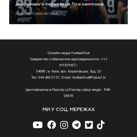
дворазового переможця Ліги чемпіонів
15:03 | СВІТОВИЙ ФУТБОЛ
Онлайн-медіа FootballHub
Товариство з обмеженою відповідальністю «1+1
ІНТЕРНЕТ»
04080, м. Київ, вул. Кирилівська, буд. 23
Тел. 044 490 01 01, Email:
footballhub@1plus1.tv
Ідентифікатор в Реєстрі суб’єктіву сфері медіа - R40-
05818
МИ У СОЦ. МЕРЕЖАХ