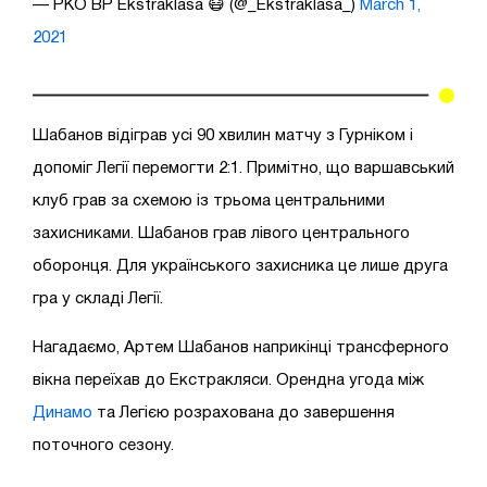
— PKO BP Ekstraklasa 😷 (@_Ekstraklasa_)
March 1,
2021
Шабанов відіграв усі 90 хвилин матчу з Гурніком і
допоміг Легії перемогти 2:1. Примітно, що варшавський
клуб грав за схемою із трьома центральними
захисниками. Шабанов грав лівого центрального
оборонця. Для українського захисника це лише друга
гра у складі Легії.
Нагадаємо, Артем Шабанов наприкінці трансферного
вікна переїхав до Екстракляси. Орендна угода між
Динамо
та Легією розрахована до завершення
поточного сезону.