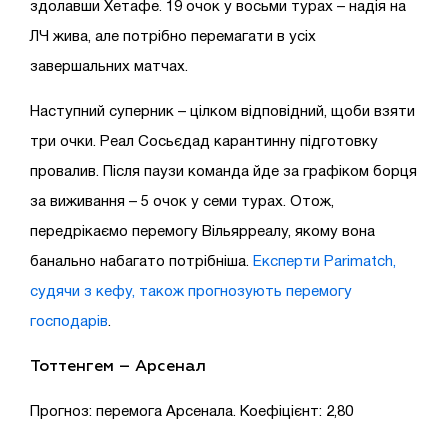
здолавши Хетафе. 19 очок у восьми турах – надія на
ЛЧ жива, але потрібно перемагати в усіх
завершальних матчах.
Наступний суперник – цілком відповідний, щоби взяти
три очки. Реал Сосьєдад карантинну підготовку
провалив. Після паузи команда йде за графіком борця
за виживання – 5 очок у семи турах. Отож,
передрікаємо перемогу Вільярреалу, якому вона
банально набагато потрібніша.
Експерти Parimatch,
судячи з кефу, також прогнозують перемогу
господарів
.
Тоттенгем – Арсенал
Прогноз: перемога Арсенала. Коефіцієнт: 2,80