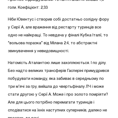
голи. Коефіцієнт: 2,33
Ніби Ювентус і створив собі достатньо солідну фору
у Серії А, але враження від рестарту туринців все
одно не найкращі. То невдача у фіналі Кубка Італії, то
“вольова поразка” від Мілана 2:4, то абстрактні
звинувачення у невидовищності.
Натомість Аталантою лише захоплюються. І по ділу.
Без надто великих трансферів Гасперіні примудрився
побудувати команду, яка забиває в середньому по
три м’ячі за гру, вийшла до чвертьфіналу ЛЧ і може
стати другою у Серії А. Може і про золото помріяти?
Але для цього потрібно перемагати туринців і
сподіватися на їхніх наступних суперників, далеко не