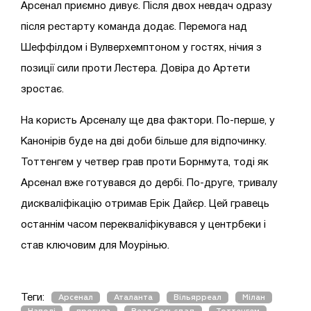
Арсенал приємно дивує. Після двох невдач одразу
після рестарту команда додає. Перемога над
Шеффілдом і Вулверхемптоном у гостях, нічия з
позиції сили проти Лестера. Довіра до Артети
зростає.
На користь Арсеналу ще два фактори. По-перше, у
Канонірів буде на дві доби більше для відпочинку.
Тоттенгем у четвер грав проти Борнмута, тоді як
Арсенал вже готувався до дербі. По-друге, тривалу
дискваліфікацію отримав Ерік Дайєр. Цей гравець
останнім часом перекваліфікувався у центрбеки і
став ключовим для Моурінью.
Теги:
Арсенал
Аталанта
Вільярреал
Мілан