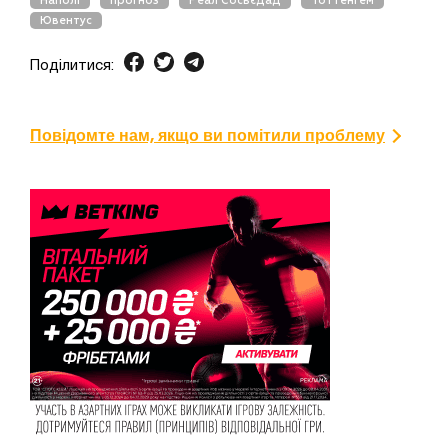
Наполі
прогноз
Реал Сосьєдад
Тоттенгем
Ювентус
Поділитися:
Повідомте нам, якщо ви помітили проблему