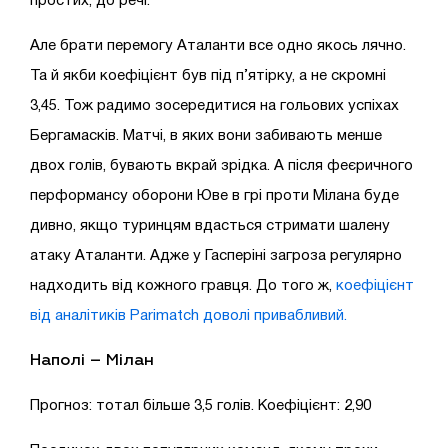
простих, до речі.
Але брати перемогу Аталанти все одно якось лячно.
Та й якби коефіцієнт був під п’ятірку, а не скромні
3,45. Тож радимо зосередитися на гольових успіхах
Бергамасків. Матчі, в яких вони забивають менше
двох голів, бувають вкрай зрідка. А після феєричного
перформансу оборони Юве в грі проти Мілана буде
дивно, якщо туринцям вдасться стримати шалену
атаку Аталанти. Адже у Гасперіні загроза регулярно
надходить від кожного гравця. До того ж,
коефіцієнт
від аналітиків Parimatch доволі привабливий.
Наполі – Мілан
Прогноз: тотал більше 3,5 голів. Коефіцієнт: 2,90