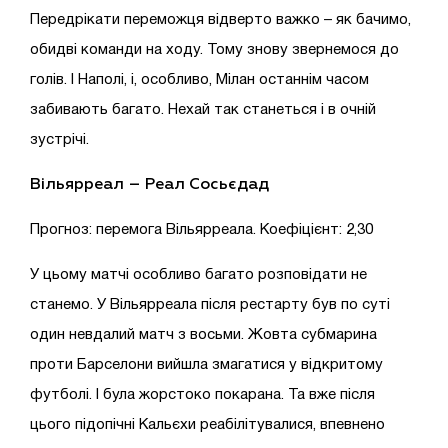
Передрікати переможця відверто важко – як бачимо,
обидві команди на ходу. Тому знову звернемося до
голів. І Наполі, і, особливо, Мілан останнім часом
забивають багато. Нехай так станеться і в очній
зустрічі.
Вільярреал – Реал Сосьєдад
Прогноз: перемога Вільярреала. Коефіцієнт: 2,30
У цьому матчі особливо багато розповідати не
станемо. У Вільярреала після рестарту був по суті
один невдалий матч з восьми. Жовта субмарина
проти Барселони вийшла змагатися у відкритому
футболі. І була жорстоко покарана. Та вже після
цього підопічні Кальєхи реабілітувалися, впевнено