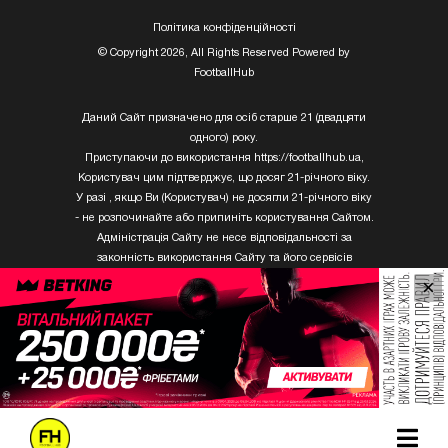
Полiтика конфiденцiйностi
© Copyright 2026, All Rights Reserved Powered by
FootballHub
Даний Сайт призначено для осіб старше 21 (двадцяти
одного) року.
Приступаючи до використання https://footballhub.ua,
Користувач цим підтверджує, що досяг 21-річного віку.
У разі , якщо Ви (Користувач) не досягли 21-річного віку
- не розпочинайте або припиніть користування Сайтом.
Адміністрація Сайту не несе відповідальності за
законність використання Сайту та його сервісів
Користувачем, який не досяг 21-річного віку.
×
Твори Getty Images, що розміщені на сайті, не можуть
бути використані третіми особами без письмового
дозволу ТОВ «ГЛОБАЛ ІМІДЖЕС ЮКРЕЙН.