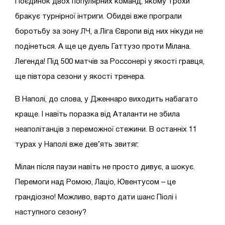
Поєдинок двох популярних команд, якому трохи
бракує турнірної інтриги. Обидві вже програли
боротьбу за зону ЛЧ, а Ліга Європи від них нікуди не
подінеться. А ще це дуель Гаттузо проти Мілана.
Легенда! Під 500 матчів за Россонері у якості гравця,
ще півтора сезони у якості тренера.
В Наполі, до слова, у Дженнаро виходить набагато
краще. І навіть поразка від Аталанти не збила
неаполітанців з переможної стежини. В останніх 11
турах у Наполі вже дев’ять звитяг.
Мілан після паузи навіть не просто дивує, а шокує.
Перемоги над Ромою, Лаціо, Ювентусом – це
грандіозно! Можливо, варто дати шанс Піолі і
наступного сезону?