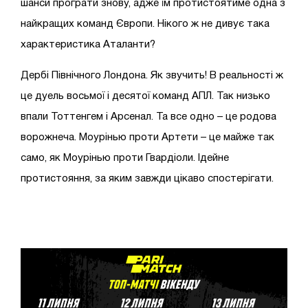
шанси програти знову, адже їм протистоятиме одна з
найкращих команд Європи. Нікого ж не дивує така
характеристика Аталанти?
Дербі Північного Лондона. Як звучить! В реальності ж
це дуель восьмої і десятої команд АПЛ. Так низько
впали Тоттенгем і Арсенал. Та все одно – це родова
ворожнеча. Моурінью проти Артети – це майже так
само, як Моурінью проти Гвардіоли. Ідейне
протистояння, за яким завжди цікаво спостерігати.