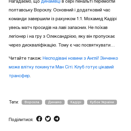
Нагадаємо, що
динамівці
в серії пенальті перемогли
полтавську Ворсклу. Основний і додатковий час
команди завершили із рахунком 1:1. Мохамед Кадірі
увесь матч просидів на лаві запасних. Не поїхав
легіонер і на гру з Олександрією, яку він пропускає
через дискваліфікацію. Тому є час посвяткувати…
Читайте також:
Несподівані новини з Англії! Зінченко
може влітку покинути Ман Сіті. Клуб готує цікавий
трансфер
.
Теги:
Ворскла
Динамо
Кадірі
Кубок України
Поділитися: