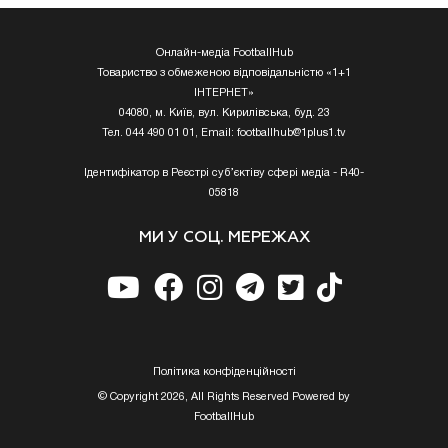
Онлайн-медіа FootballHub
Товариство з обмеженою відповідальністю «1+1
ІНТЕРНЕТ»
04080, м. Київ, вул. Кирилівська, буд. 23
Тел. 044 490 01 01, Email:
footballhub@1plus1.tv
Ідентифікатор в Реєстрі суб’єктіву сфері медіа - R40-
05818
МИ У СОЦ. МЕРЕЖАХ
Полiтика конфiденцiйностi
© Copyright 2026, All Rights Reserved Powered by
FootballHub