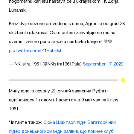
nogometnu karijeru nastavit će u ukrajinskom FK Zorja
Luhansk.
Kroz dvije sezone provedene s nama, Agron je odigrao 28
službenih utakmica! Ovim putem zahvaljujemo mu na
svemu i želimo puno sreće u nastavku karijere! 💚💛
pic.twitter.com/IZ1RuLi6sh
— NK Istra 1961 (@NKIstra1961Pula)
September 17, 2020
Минулолого сезону 21-річний захисник Руфаті
відзначився 1 голом і 1 асистом в 9 матчах за Істру
1961.
Читайте також:
Зірка Шахтаря піде. Багаторічний
лідер донецької команди заявив, що покине клуб