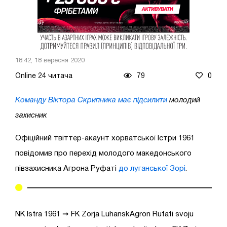
18:42, 18 вересня 2020
Online 24 читача
79
0
Команду Віктора Скрипника має підсилити
молодий
захисник
Офіційний твіттер-акаунт хорватської Істри 1961
повідомив про перехід молодого македонського
півзахисника Агрона Руфаті
до луганської Зорі
.
NK Istra 1961 ➞ FK Zorja LuhanskAgron Rufati svoju