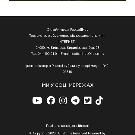
Онлайн-медіа FootballHub
Товариство з обмеженою відповідальністю «1+1
ІНТЕРНЕТ»
04080, м. Київ, вул. Кирилівська, буд. 23
Тел. 044 490 01 01, Email:
footballhub@1plus1.tv
Ідентифікатор в Реєстрі суб’єктіву сфері медіа - R40-
05818
МИ У СОЦ. МЕРЕЖАХ
Полiтика конфiденцiйностi
© Copyright 2026, All Rights Reserved Powered by