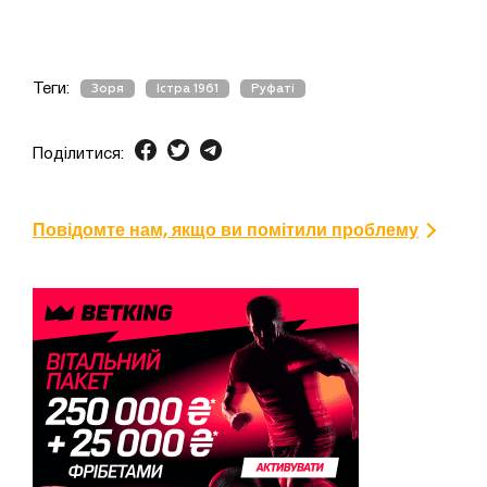
Теги:
Зоря
Істра 1961
Руфаті
Поділитися:
Повідомте нам, якщо ви помітили проблему