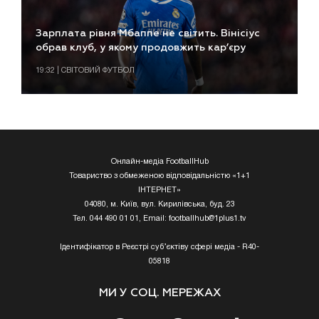
Зарплата рівня Мбаппе не світить. Вінісіус
обрав клуб, у якому продовжить кар’єру
19:32 | СВІТОВИЙ ФУТБОЛ
Онлайн-медіа FootballHub
Товариство з обмеженою відповідальністю «1+1
ІНТЕРНЕТ»
04080, м. Київ, вул. Кирилівська, буд. 23
Тел. 044 490 01 01, Email:
footballhub@1plus1.tv
Ідентифікатор в Реєстрі суб’єктіву сфері медіа - R40-
05818
МИ У СОЦ. МЕРЕЖАХ