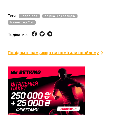
Теги:
Гвардіола
збірна Нідерландів
Манчестер Сіті
Поділитися:
Повідомте нам, якщо ви помітили проблему