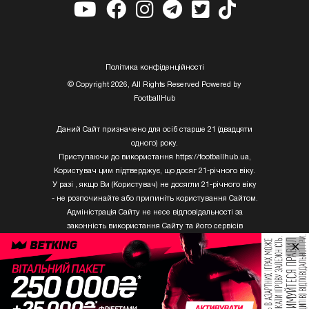
Полiтика конфiденцiйностi
© Copyright 2026, All Rights Reserved Powered by
FootballHub
Даний Сайт призначено для осіб старше 21 (двадцяти
одного) року.
Приступаючи до використання https://footballhub.ua,
Користувач цим підтверджує, що досяг 21-річного віку.
У разі , якщо Ви (Користувач) не досягли 21-річного віку
- не розпочинайте або припиніть користування Сайтом.
Адміністрація Сайту не несе відповідальності за
законність використання Сайту та його сервісів
Користувачем, який не досяг 21-річного віку.
×
Твори Getty Images, що розміщені на сайті, не можуть
бути використані третіми особами без письмового
дозволу ТОВ «ГЛОБАЛ ІМІДЖЕС ЮКРЕЙН.