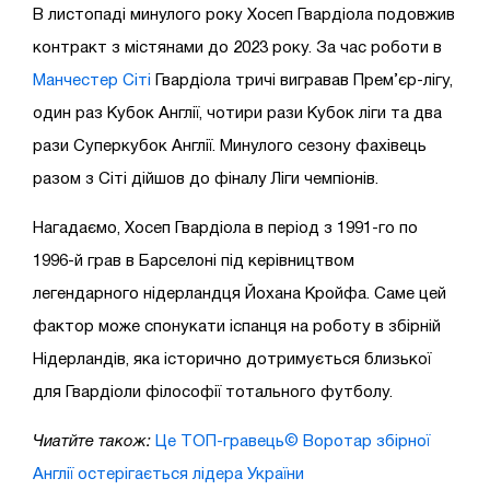
В листопаді минулого року Хосеп Гвардіола подовжив
контракт з містянами до 2023 року. За час роботи в
Манчестер Сіті
Гвардіола тричі вигравав Прем’єр-лігу,
один раз Кубок Англії, чотири рази Кубок ліги та два
рази Суперкубок Англії. Минулого сезону фахівець
разом з Сіті дійшов до фіналу Ліги чемпіонів.
Нагадаємо, Хосеп Гвардіола в період з 1991-го по
1996-й грав в Барселоні під керівництвом
легендарного нідерландця Йохана Кройфа. Саме цей
фактор може спонукати іспанця на роботу в
збірній
Нідерландів
, яка історично дотримується близької
для Гвардіоли філософії тотального футболу.
Чиатйте також:
Це ТОП-гравець© Воротар збірної
Англії остерігається лідера України