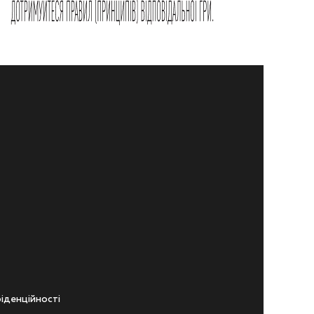
iденцiйностi