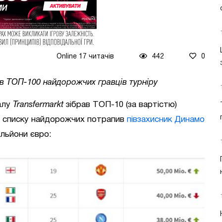
Online 17 читачів
442
0
 в ТОП-100 найдорожчих гравців турніру
алу
Transfermarkt
зібрав ТОП-10 (за вартістю)
До списку найдорожчих потрапив
півзахисник Динамо
ільйони євро: