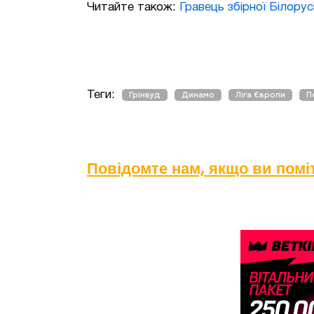
Читайте також:
Гравець збірної Білорусі
Теги:
Грінвуд
Динамо
Ліга Європи
П
Повідомте нам, якщо ви пом