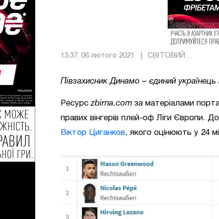
13:37, 06 лютого 2021
СВІТОВИЙ
ФУТБОЛ
Півзахисник Динамо – єдиний українець
Ресурс
zbirna.com
за матеріалами порт
правих вінгерів плей-оф Ліги Європи. 
Віктор Циганков
, якого оцінюють у 24 м