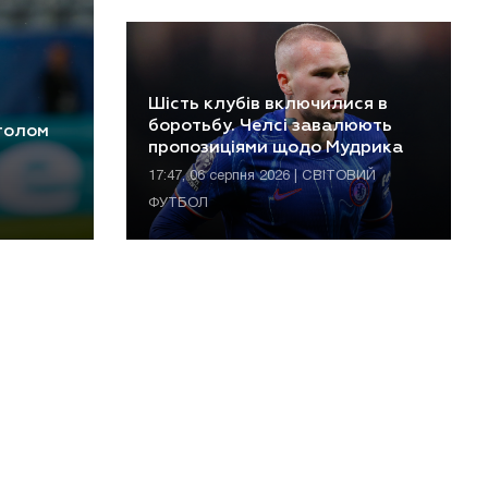
Шість клубів включилися в
боротьбу. Челсі завалюють
 голом
пропозиціями щодо Мудрика
17:47, 06 серпня 2026 | СВІТОВИЙ
ФУТБОЛ