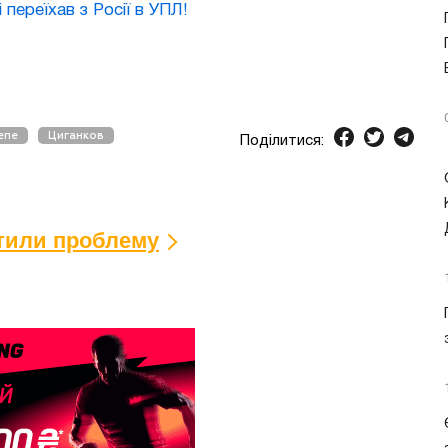
 переїхав з Росії в УПЛ!
епе
Циганков
Поділитися:
ітили проблему