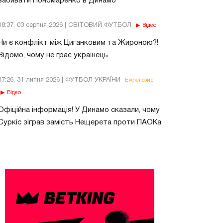
забивати Пономаренко в Динамо
18:37, 03 серпня 2026 | СВІТОВИЙ ФУТБОЛ
Відео
Чи є конфлікт між Циганковим та Жироною?!
Відомо, чому не грає українець
17:26, 31 липня 2026 | ФУТБОЛ УКРАЇНИ
Ексклюзив
Відео
Офіційна інформація! У Динамо сказали, чому
Суркіс зіграв замість Нещерета проти ПАОКа