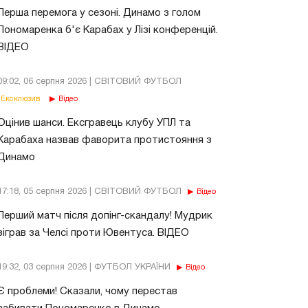
Перша перемога у сезоні. Динамо з голом
Пономаренка б'є Карабах у Лізі конференцій.
ВІДЕО
09:02, 06 серпня 2026 | СВІТОВИЙ ФУТБОЛ
Ексклюзив
Відео
Оцінив шанси. Ексгравець клубу УПЛ та
Карабаха назвав фаворита протистояння з
Динамо
17:18, 05 серпня 2026 | СВІТОВИЙ ФУТБОЛ
Відео
Перший матч після допінг-скандалу! Мудрик
зіграв за Челсі проти Ювентуса. ВІДЕО
19:32, 03 серпня 2026 | ФУТБОЛ УКРАЇНИ
Відео
Є проблеми! Сказали, чому перестав