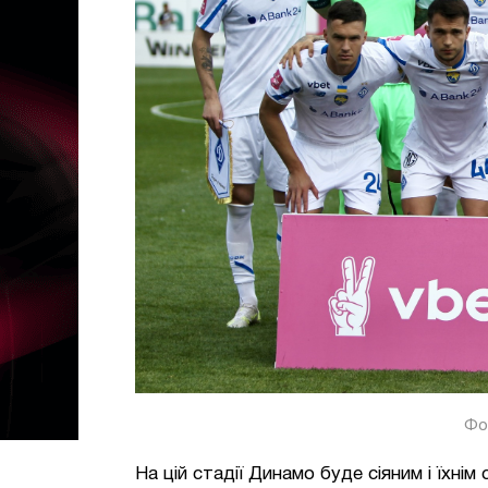
Фо
На цій стадії Динамо буде сіяним і їхні