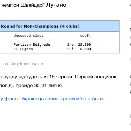
Лугано
й чемпіон Швейцарії
.
 із сайту kassiesa.net
 раунду відбудеться 19 червня. Перший поєдинок
повідь пройде 30-31 липня.
 фіналі! Українець забив третій м'яч в Англії.