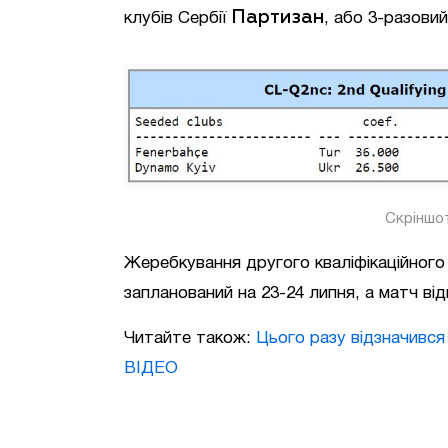
Партизан
клубів Сербії
, або 3-разови
Скріншот
Жеребкування другого кваліфікаційного
запланований на 23-24 липня, а матч від
Читайте також:
Цього разу відзначився у
ВІДЕО