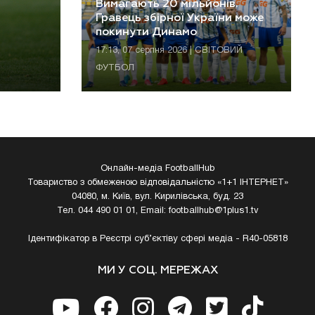
Вимагають 20 мільйонів.
Гравець збірної України може
покинути Динамо
17:13, 07 серпня 2026 | СВІТОВИЙ
ФУТБОЛ
Онлайн-медіа FootballHub
Товариство з обмеженою відповідальністю «1+1 ІНТЕРНЕТ»
04080, м. Київ, вул. Кирилівська, буд. 23
Тел. 044 490 01 01, Email:
footballhub@1plus1.tv
Ідентифікатор в Реєстрі суб’єктіву сфері медіа - R40-05818
МИ У СОЦ. МЕРЕЖАХ