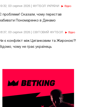
19:32, 03 серпня 2026 | ФУТБОЛ УКРАЇНИ
Відео
Є проблеми! Сказали, чому перестав
забивати Пономаренко в Динамо
18:37, 03 серпня 2026 | СВІТОВИЙ ФУТБОЛ
Відео
Чи є конфлікт між Циганковим та Жироною?!
Відомо, чому не грає українець