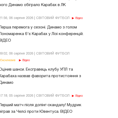
чого Динамо обіграло Карабах в ЛК
21:56, 06 серпня 2026 | СВІТОВИЙ ФУТБОЛ
Відео
Перша перемога у сезоні. Динамо з голом
Пономаренка б'є Карабах у Лізі конференцій.
ВІДЕО
09:02, 06 серпня 2026 | СВІТОВИЙ ФУТБОЛ
Ексклюзив
Відео
Оцінив шанси. Ексгравець клубу УПЛ та
Карабаха назвав фаворита протистояння з
Динамо
17:18, 05 серпня 2026 | СВІТОВИЙ ФУТБОЛ
Відео
Перший матч після допінг-скандалу! Мудрик
зіграв за Челсі проти Ювентуса. ВІДЕО