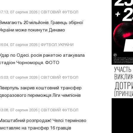
17:13, 07 серпня 2026 | СВІТОВИЙ ФУТБОЛ
Вимагають 20 мільйонів. Гравець збірної
України може покинути Динамо
16:04, 07 серпня 2026 | ФУТБОЛ УКРАЇНИ
Удар по Одесі. росія ракетою атакувала
стадіон Чорноморця. ФОТО
15:03, 07 серпня 2026 | СВІТОВИЙ ФУТБОЛ
Ліверпуль закрив коштовний трансфер
дворазового переможця Ліги чемпіонів
13:08, 07 серпня 2026 | СВІТОВИЙ ФУТБОЛ
Масштабний розпродаж! Челсі терміново
виставляє на трансфер 16 гравців