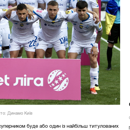
то: Динамо Київ
м суперником буде або один із найбільш титулованих