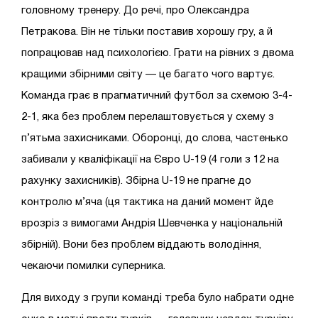
головному тренеру. До речі, про Олександра
Петракова. Він не тільки поставив хорошу гру, а й
попрацював над психологією. Грати на рівних з двома
кращими збірними світу — це багато чого вартує.
Команда грає в прагматичний футбол за схемою 3-4-
2-1, яка без проблем перелаштовується у схему з
п’ятьма захисниками. Оборонці, до слова, частенько
забивали у кваліфікації на Євро U-19 (4 голи з 12 на
рахунку захисників). Збірна U-19 не прагне до
контролю м’яча (ця тактика на даний момент йде
врозріз з вимогами Андрія Шевченка у національній
збірній). Вони без проблем віддають володіння,
чекаючи помилки суперника.
Для виходу з групи команді треба було набрати одне