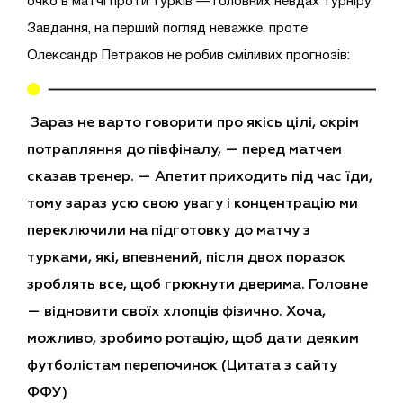
очко в матчі проти турків — головних невдах турніру.
Завдання, на перший погляд неважке, проте
Олександр Петраков не робив сміливих прогнозів:
Зараз не
варто
говорити про якісь цілі, окрім
потрапляння до півфіналу, —
перед матчем
сказав
тренер
. — Апетит приходить під час ї
ди
,
тому зараз усю свою увагу і концентрацію ми
переключили на підготовку до матчу з
турками, які, впевнений, після двох поразок
зроблять все, щоб грюкнути дверима. Головне
— відновити своїх хлопців фізично. Хоча,
можливо, зробимо ротацію, щоб дати деяким
футболістам перепочинок
(Цитата з сайту
ФФУ)