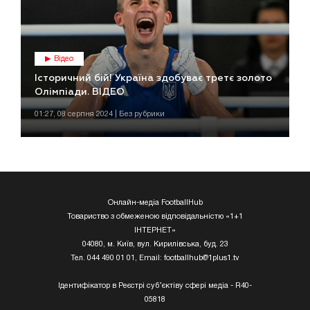
Відео
Історичний бій! Україна здобуває третє золото
Олімпіади. ВІДЕО
01:27, 08 серпня 2024 | Без рубрики
Онлайн-медіа FootballHub
Товариство з обмеженою відповідальністю «1+1
ІНТЕРНЕТ»
04080, м. Київ, вул. Кирилівська, буд. 23
Тел. 044 490 01 01, Email:
footballhub@1plus1.tv
Ідентифікатор в Реєстрі суб’єктіву сфері медіа - R40-
05818