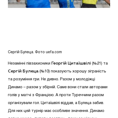
Сергій Булеца. Фото uefa.com
Георгій
Цитаїшвілі
Незамінні півзахисники
(№21) та
Сергій
Булеца
(№10) показують хорошу зіграність
та розуміння гри. Не дивно. Разом у молодіжці
Динамо – разом у збірній. Саме вони стали авторами
голів у матчі з Францією. А проти Туреччини разом
організували гол. Цитаїшвілі віддав, а Булеца забив.
Для них цей турнір має особливе значення. Динамо