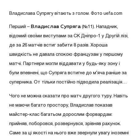
Владислава Супрягу вітають з голом. Фото uefa.com
Владислав Супряга
Перший –
(№11). Нападник,
відомий своїми виступами за СК Дніпро-1 у Другій лізі,
де за 26 матчів встиг забити 8 разів. Хороша
швидкість не давала спокою французам у першому
матчі. Партнери могли віддавати у будь-яку зону і
були впевнені, що Супряга встигне до м’яча раніше за
суперника. От тільки постійно підводила реалізація…
Чого не можна сказати про матч другого туру. Навіть
не маючи багато простору, Владислав показав
майстер-клас багатьом дорослим форвардам:
прийняв, поборовся, розвернувся, зрівняв рахунок.
Саме за ці якості на нього вже звернули увагу іноземні