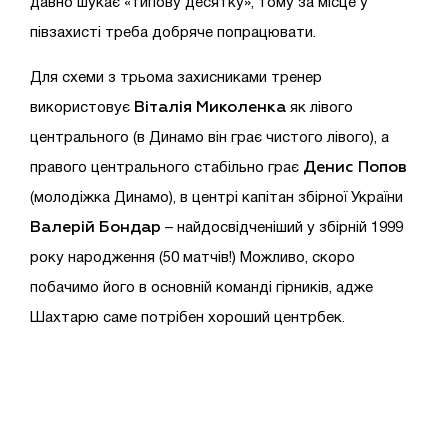
давно шукає «типову десятку», тому за місце у
півзахисті треба добряче попрацювати.
Для схеми з трьома захисниками тренер
Віталія Миколенка
використовує
як лівого
центрального (в Динамо він грає чистого лівого), а
Денис Попов
правого центрального стабільно грає
(молодіжка Динамо), в центрі капітан збірної України
Валерій Бондар
– найдосвідченіший у збірній 1999
року народження (50 матчів!) Можливо, скоро
побачимо його в основній команді гірників, адже
Шахтарю саме потрібен хороший центрбек.