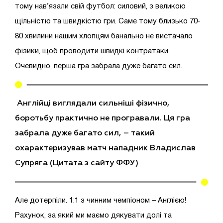
тому нав’язали свій футбол: силовий, з великою
щільністю та швидкістю гри. Саме тому близько 70-
80 хвилини нашим хлопцям банально не вистачало
фізики, щоб проводити швидкі контратаки.
Очевидно, перша гра забрала дуже багато сил.
Англійці виглядали сильніш
і
фізично,
боротьбу практично не програвали. Ця гра
забрала дуже багато сил
,
–
такий
охарактеризував матч нападник Владислав
Супряга (Цитата з сайту ФФУ)
Але дотерпіли. 1:1 з чинним чемпіоном – Англією!
Рахунок, за який ми маємо дякувати долі та