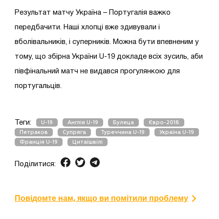
Результат матчу Україна – Португалія важко
передбачити. Наші хлопці вже здивували і
вболівальників, і суперників. Можна бути впевненим у
тому, що збірна України U-19 докладе всіх зусиль, аби
півфінальний матч не видався прогулянкою для
португальців.
Теги:
U-19
Англія U-19
Булеца
Євро-2018
Петраков
Супряга
Туреччина U-19
Україна U-19
Франція U-19
Цитаїшвілі
Поділитися:
Повідомте нам, якщо ви помітили проблему