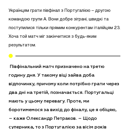
Українцям грати півфінал з Португалією – другою
командою групи А. Вони добре зіграні, швидкі та
поступилися тільки прямим конкурентам італійцям 2:3.
Хоча той матч міг закінчитися з будь-яким
результатом.
Півфінальний матч призначено на третю
годину дня. У такому віці зайва доба
відпочинку, причому коли потрібно грати через
два дні на третій, позначається.
П
ортугальці
мають
у
цьому перевагу.
Проте
, ми
бороти
мемо
ся за вихід до фіналу, це я обіцяю,
– каже Олександр Петраков.
–
Що
до
суперника, то з Португалією за вісім років