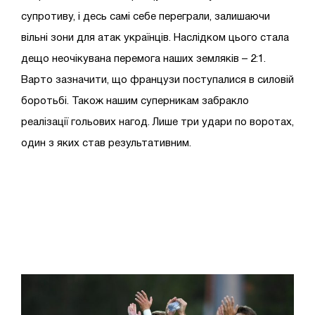
супротиву, і десь самі себе переграли, залишаючи
вільні зони для атак українців. Наслідком цього стала
дещо неочікувана перемога наших земляків – 2:1.
Варто зазначити, що французи поступалися в силовій
боротьбі. Також нашим суперникам забракло
реалізації гольових нагод. Лише три удари по воротах,
один з яких став результативним.