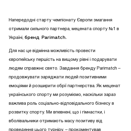
Напередодні старту чемпіонату Європи змагання
отримали сильного партнера, мецената спорту №1 в
бренд Parimatch.
Україні,
Для нас це відмінна можливість провести
європейську першість на вищому рівні і подарувати
людям справжнє свято. Завдання бренду Parimatch –
продовжувати заряджати людей позитивними
емоціями й розширити обрії партнерства. Як меценат
українського спорту ми розуміємо, наскільки зараз
важлива роль соціально-відповідального бізнесу в
розвитку спорту. Ми впевнені, що і гімнастки, і
вболівальники отримають масу позитиву від
проведення цього турніру, – прокоментував