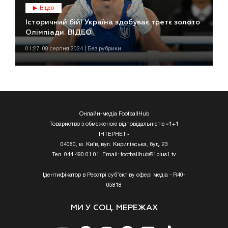
Відео
Історичний бій! Україна здобуває третє золото
Олімпіади. ВІДЕО
01:27, 08 серпня 2024 | Без рубрики
Онлайн-медіа FootballHub
Товариство з обмеженою відповідальністю «1+1
ІНТЕРНЕТ»
04080, м. Київ, вул. Кирилівська, буд. 23
Тел. 044 490 01 01, Email:
footballhub@1plus1.tv
Ідентифікатор в Реєстрі суб’єктіву сфері медіа - R40-
05818
МИ У СОЦ. МЕРЕЖАХ