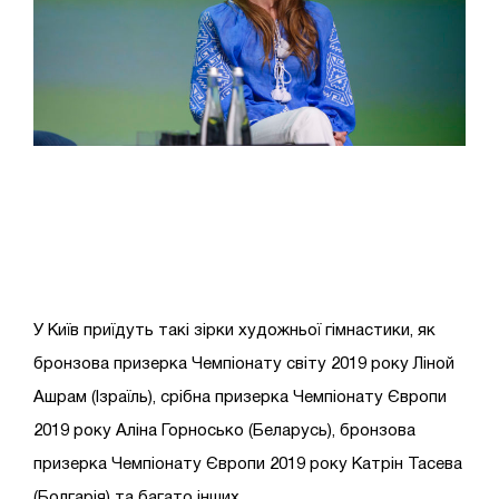
У Київ приїдуть такі зірки художньої гімнастики, як
бронзова призерка Чемпіонату світу 2019 року Ліной
Ашрам (Ізраїль), срібна призерка Чемпіонату Європи
2019 року Аліна Горносько (Беларусь), бронзова
призерка Чемпіонату Європи 2019 року Катрін Тасева
(Болгарія) та багато інших.