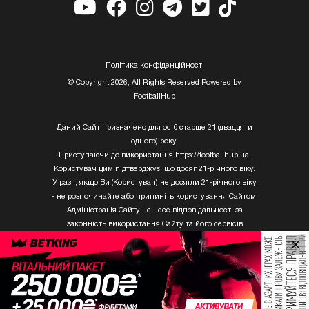
Полiтика конфiденцiйностi
© Copyright 2026, All Rights Reserved Powered by
FootballHub
Даний Сайт призначено для осіб старше 21 (двадцяти
одного) року.
Приступаючи до використання https://footballhub.ua,
Користувач цим підтверджує, що досяг 21-річного віку.
У разі , якщо Ви (Користувач) не досягли 21-річного віку
- не розпочинайте або припиніть користування Сайтом.
Адміністрація Сайту не несе відповідальності за
законність використання Сайту та його сервісів
Користувачем, який не досяг 21-річного віку.
×
Твори Getty Images, що розміщені на сайті, не можуть
бути використані третіми особами без письмового
дозволу ТОВ «ГЛОБАЛ ІМІДЖЕС ЮКРЕЙН.