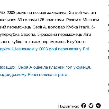
5-2009 років на позиції захисника. За цей час він
ідзначився 33 голами і 25 асистами. Разом з Міланом
вий переможець Серії А, володар Кубка Італії. 5-
Суперкубка Європи, 5-разовий переможець Ліги
льного кубка, а також переможець Клубного
дрієм Шевченком у 2003 році перемагав у Лізі
ращих! Серія А оцінила класний гол українця.
мадридському Реалі велика втрата
Поділитися: