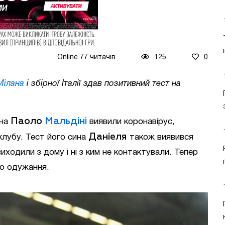
Online 77 читачів
125
0
Мілана
і збірної Італії здав позитивний тест на
Паоло
Мальдіні
на
виявили коронавірус,
Даніеля
 клубу. Тест його сина
також виявився
иходили з дому і ні з ким не контактували. Тепер
го одужання.