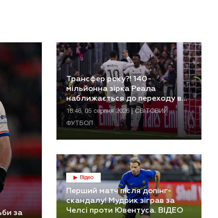
Трансфер року?! 140-
мільйонна зірка Реала
наближається до переходу в
Арсенал
18:46, 05 серпня 2026 | СВІТОВИЙ
ФУТБОЛ
Відео
Перший матч після допінг-
скандалу! Мудрик зіграв за
Челсі проти Ювентуса. ВІДЕО
ьби за