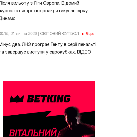
Після вильоту з Ліги Європи. Відомий
журналіст жорстко розкритикував зірку
Динамо
00:15, 31 липня 2026 | СВІТОВИЙ ФУТБОЛ
Відео
Мінус два. ЛНЗ програє Генту в серії пенальті
та завершує виступи у єврокубках. ВІДЕО