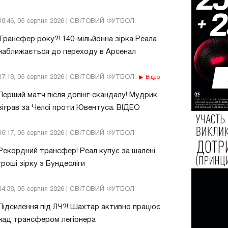
18:46, 05 серпня 2026 | СВІТОВИЙ ФУТБОЛ
Трансфер року?! 140-мільйонна зірка Реала
наближається до переходу в Арсенал
17:18, 05 серпня 2026 | СВІТОВИЙ ФУТБОЛ
Відео
Перший матч після допінг-скандалу! Мудрик
зіграв за Челсі проти Ювентуса. ВІДЕО
16:17, 05 серпня 2026 | СВІТОВИЙ ФУТБОЛ
Рекордний трансфер! Реал купує за шалені
гроші зірку з Бундесліги
14:38, 05 серпня 2026 | СВІТОВИЙ ФУТБОЛ
Підсилення під ЛЧ?! Шахтар активно працює
над трансфером легіонера