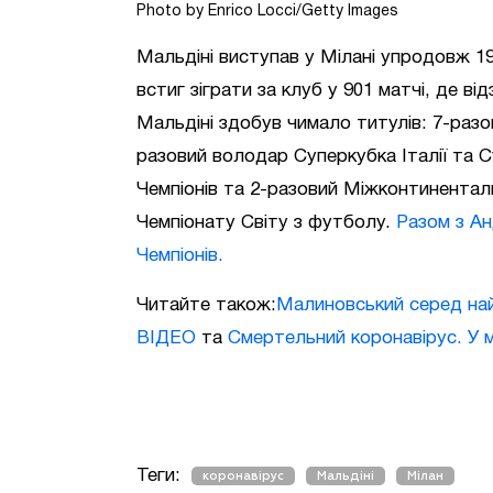
Photo by Enrico Locci/Getty Images
Мальдіні виступав у Мілані упродовж 198
встиг зіграти за клуб у 901 матчі, де в
Мальдіні здобув чимало титулів: 7-разо
разовий володар Суперкубка Італії та 
Чемпіонів та 2-разовий Міжконтинента
Чемпіонату Світу з футболу.
Разом з Ан
Чемпіонів.
Читайте також:
Малиновський серед найк
ВІДЕО
та
Смертельний коронавірус. У 
Теги:
коронавірус
Мальдіні
Мілан