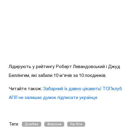
Лідирують у рейтингу Роберт Левандовський і Джуд
Беллінгем, які забили 10 м'ячів за 10 поєдинків.
Читайте також:
Забарний їх давно цікавить! ТОПклуб
АПЛ не залишає думок підписати українця
Теги:
Довбик
Жирона
Ла Ліга