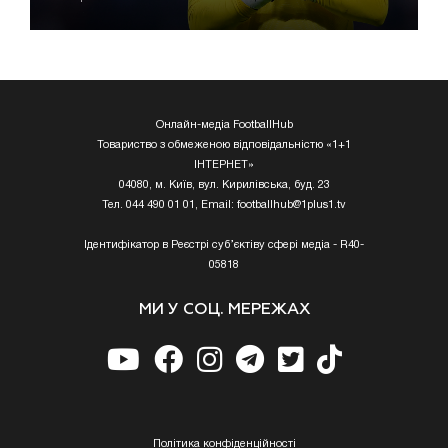
Онлайн-медіа FootballHub
Товариство з обмеженою відповідальністю «1+1
ІНТЕРНЕТ»
04080, м. Київ, вул. Кирилівська, буд. 23
Тел. 044 490 01 01, Email:
footballhub@1plus1.tv
Ідентифікатор в Реєстрі суб’єктіву сфері медіа - R40-
05818
МИ У СОЦ. МЕРЕЖАХ
Полiтика конфiденцiйностi