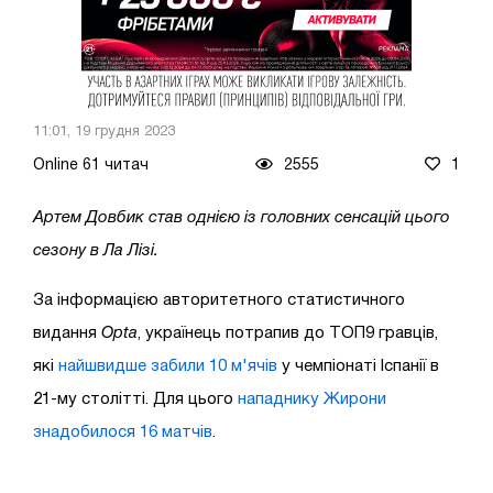
11:01, 19 грудня 2023
Online 61 читач
2555
1
Артем Довбик став однією із головних сенсацій цього
сезону в Ла Лізі.
За інформацією авторитетного статистичного
видання
Opta
, українець потрапив до ТОП9 гравців,
які
найшвидше забили 10 м'ячів
у чемпіонаті Іспанії в
21-му столітті. Для цього
нападнику Жирони
знадобилося 16 матчів
.