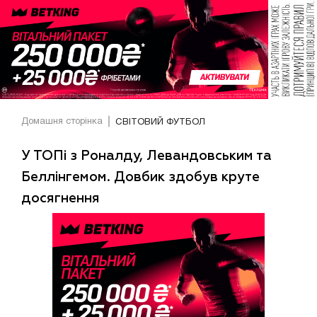
Домашня сторінка
СВІТОВИЙ ФУТБОЛ
У ТОПі з Роналду, Левандовським та
Беллінгемом. Довбик здобув круте
досягнення