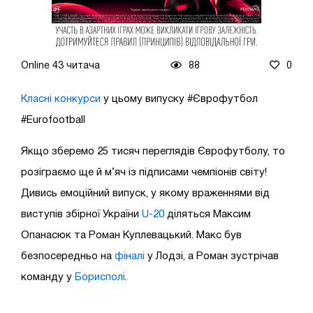
Online 43 читача
88
0
Класні конкурси
у цьому випуску #Єврофутбол
#Eurofootball
Якщо зберемо 25 тисяч переглядів Єврофутболу, то
розіграємо ще й м’яч із підписами чемпіонів світу!
Дивись емоційний випуск, у якому враженнями від
виступів збірної України
U-20
діляться Максим
Опанасюк та Роман Куплевацький. Макс був
безпосередньо на
фіналі
у Лодзі, а Роман зустрічав
команду у
Борисполі
.