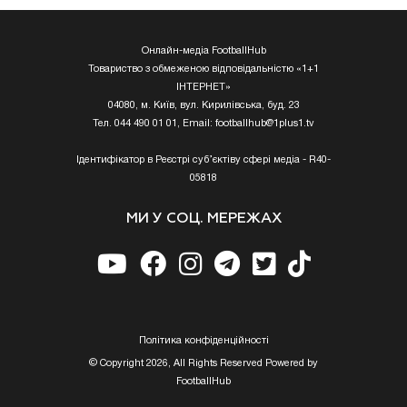
Онлайн-медіа FootballHub
Товариство з обмеженою відповідальністю «1+1
ІНТЕРНЕТ»
04080, м. Київ, вул. Кирилівська, буд. 23
Тел. 044 490 01 01, Email:
footballhub@1plus1.tv
Ідентифікатор в Реєстрі суб’єктіву сфері медіа - R40-
05818
МИ У СОЦ. МЕРЕЖАХ
Полiтика конфiденцiйностi
© Copyright 2026, All Rights Reserved Powered by
FootballHub