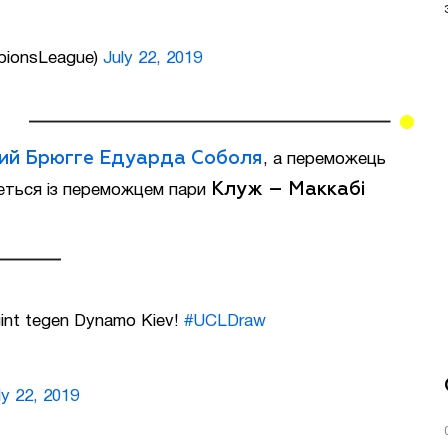
pionsLeague)
July 22, 2019
кий Брюгге Едуарда Соболя
, а переможець
Клуж – Маккабі
еться із переможцем пари
egint tegen Dynamo Kiev!
#UCLDraw
ly 22, 2019