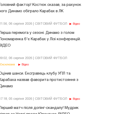
Головний фактор! Костюк сказав, за рахунок
чого Динамо обіграло Карабах в ЛК
21:56, 06 серпня 2026 | СВІТОВИЙ ФУТБОЛ
Відео
Перша перемога у сезоні. Динамо з голом
Пономаренка б'є Карабах у Лізі конференцій.
ВІДЕО
09:02, 06 серпня 2026 | СВІТОВИЙ ФУТБОЛ
Ексклюзив
Відео
Оцінив шанси. Ексгравець клубу УПЛ та
Карабаха назвав фаворита протистояння з
Динамо
17:18, 05 серпня 2026 | СВІТОВИЙ ФУТБОЛ
Відео
Перший матч після допінг-скандалу! Мудрик