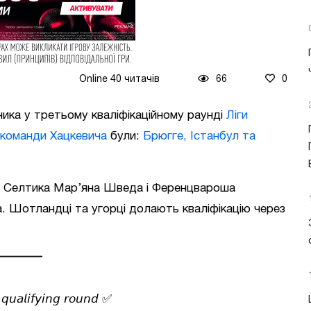
Online 40 читачів
66
0
ика у третьому кваліфікаційному раунді
Ліги
команди Хацкевича
були:
Брюгге, Істанбул та
ля Селтика Мар’яна Шведа і Ференцвароша
а. Шотландці та угорці долають кваліфікацію через
 𝘲𝘶𝘢𝘭𝘪𝘧𝘺𝘪𝘯𝘨 𝘳𝘰𝘶𝘯𝘥 ✅