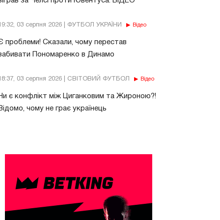
зіграв за Челсі проти Ювентуса. ВІДЕО
19:32, 03 серпня 2026 | ФУТБОЛ УКРАЇНИ
Відео
Є проблеми! Сказали, чому перестав
забивати Пономаренко в Динамо
18:37, 03 серпня 2026 | СВІТОВИЙ ФУТБОЛ
Відео
Чи є конфлікт між Циганковим та Жироною?!
Відомо, чому не грає українець