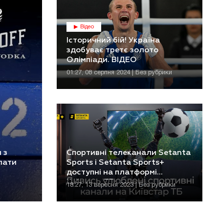
Відео
Історичний бій! Україна
здобуває третє золото
Олімпіади. ВІДЕО
01:27, 08 серпня 2024 | Без рубрики
 з
Спортивні телеканали Setanta
лати
Sports і Setanta Sports+
доступні на платформі
Київстар ТБ
18:27, 13 вересня 2023 | Без рубрики