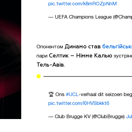
pic.twitter.com/k8mROZpNnM
— UEFA Champions League (@Cham
Динамо став
бельгійсь
Опонентом
Селтик – Німме Калью
пари
зустрін
Тель-Авів
.
🏆 Ons
#UCL
-verhaal dit seizoen b
pic.twitter.com/l0HVSbkkt6
— Club Brugge KV (@ClubBrugge)
Ju