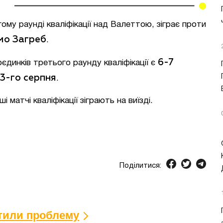
гому раунді кваліфікації над Валеттою, зіграє проти
мо Загреб
.
6-7
динків третього раунду кваліфікації є
3-го серпня
.
матчі кваліфікації зіграють на виїзді.
Поділитися:
ітили проблему