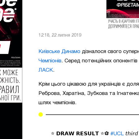
12:18, 22 липня 2019
Київське Динамо
дізналося свого суперн
Чемпіонів
. Серед потенційних опонентів
ЛАСК
.
Крім цього цікавою для українців є до
Реброва, Харатіна, Зубкова та Ігнатенк
шлях чемпіонів.
⭐️ 𝗗𝗥𝗔𝗪 𝗥𝗘𝗦𝗨𝗟𝗧 ⭐️⚽️
#UCL
𝘵𝘩𝘪𝘳𝘥