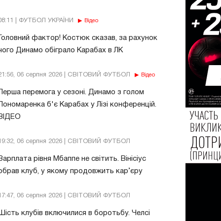
08:11 | ФУТБОЛ УКРАЇНИ
Відео
Головний фактор! Костюк сказав, за рахунок
чого Динамо обіграло Карабах в ЛК
21:56, 06 серпня 2026 | СВІТОВИЙ ФУТБОЛ
Відео
Перша перемога у сезоні. Динамо з голом
Пономаренка б'є Карабах у Лізі конференцій.
ВІДЕО
19:32, 06 серпня 2026 | СВІТОВИЙ ФУТБОЛ
Зарплата рівня Мбаппе не світить. Вінісіус
обрав клуб, у якому продовжить кар’єру
17:47, 06 серпня 2026 | СВІТОВИЙ ФУТБОЛ
Шість клубів включилися в боротьбу. Челсі