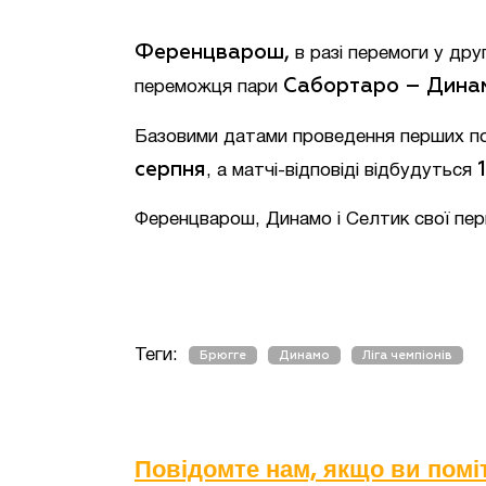
Ференцварош,
в разі перемоги у дру
Сабортаро – Дина
переможця пари
Базовими датами проведення перших поє
серпня
1
, а матчі-відповіді відбудуться
Ференцварош, Динамо і Селтик свої перші 
Теги:
Брюгге
Динамо
Ліга чемпіонів
Повідомте нам, якщо ви пом