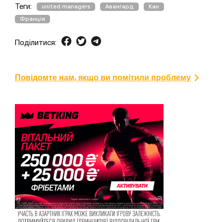
Теги:
united managers
Авангард
Кан
Франція
Поділитися:
Повідомте нам, якщо ви помітили проблему