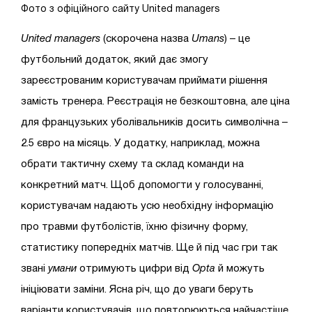
Фото з офіційного сайту United managers
United
managers
(скорочена назва
Umans
) – це
футбольний додаток, який дає змогу
зареєстрованим користувачам приймати рішення
замість тренера. Реєстрація не безкоштовна, але ціна
для французьких уболівальників досить символічна –
2.5 євро на місяць. У додатку, наприклад, можна
обрати тактичну схему та склад команди на
конкретний матч. Щоб допомогти у голосуванні,
користувачам надають усю необхідну інформацію
про травми футболістів, їхню фізичну форму,
статистику попередніх матчів. Ще й під час гри так
звані
умани
отримують цифри від
Opta
й можуть
ініціювати заміни. Ясна річ, що до уваги беруть
варіанти користувачів, що повторюються найчастіше.