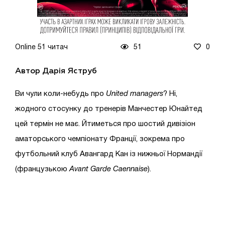
Online 51 читач
51
0
Автор Дарія Яструб
Ви чули коли-небудь про
United
managers
? Ні,
жодного стосунку до тренерів Манчестер Юнайтед
цей термін не має. Йтиметься про шостий дивізіон
аматорського чемпіонату Франції, зокрема про
футбольний клуб Авангард Кан із нижньої Нормандії
(французькою
Avant Garde Caennaise
).