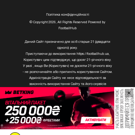
Полiтика конфiденцiйностi
© Copyright 2026, All Rights Reserved Powered by
FootballHub
Даний Сайт призначено для осіб старше 21 (двадцяти
одного) року.
Приступаючи до використання https://footballhub.ua,
Користувач цим підтверджує, що досяг 21-річного віку.
У разі , якщо Ви (Користувач) не досягли 21-річного віку
- не розпочинайте або припиніть користування Сайтом.
Адміністрація Сайту не несе відповідальності за
законність використання Сайту та його сервісів
Користувачем, який не досяг 21-річного віку.
×
Твори Getty Images, що розміщені на сайті, не можуть
бути використані третіми особами без письмового
дозволу ТОВ «ГЛОБАЛ ІМІДЖЕС ЮКРЕЙН.