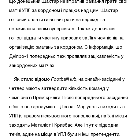
що донецький Шахтар не втратив бажання грати свої
матчі УПЛ за кордоном і працює над цим. Шахтар
готовий оплатити всі витрати на переїзд та
проживання своїм суперникам. Також донеччани
готові віддати частину призових за Лігу чемпіонів на
організацію змагань за кордоном. Є інформація, що
Дніпро-1 попередньо теж проявляв зацікавленість у
закордонних матчах.
Як стало відомо
FootballHub
, на онлайн-засіданні у
четвер мають затвердити кількість команд у
чемпіонаті Прем’єр-ліги. Після попереднього засідання
нібито все зрозуміло – Десна і Маріуполь виходять з
УПЛ (з правом післявоєнного поновлення), на їхні місця
заходять Металіст і Кривбас. Але і тут є підводна
течія, адже на місця в УПЛ були й інші претенденти.