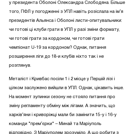
у президента Оболоні Олександра Слободяна. Більше
того, ПФЛ у погодженні з УПЛ навіть розіслала на ім’я
президентів Альянса і Оболоні листи-опитувальники:
чи готові ці клуби грати в УПЛ у разі зміни формату,
чи готові грати за кордоном, чи готові грати
чемпіонат U-19 за кордоном? Однак, питання
розширення ліги до 18-и клубів ніхто так і не
розглянув.
Металіст і Кривбас посіли 1 і 2 місце у Першій лізі і
цілком заслужено вийшли в УПЛ. Однак, цікавить інше.
На момент зупинки сезону не стояло питання про
зміну регламенту обміну між лігами. А значить, що
харків’яни і криворіжці мали би замінити 15-у і 16-у
команди "прем’єрки" – Минай та Маріуполь
відповідно. З Маріуполем зрозуміло. А що робити з