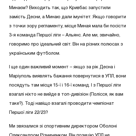
Минаєм? Виходить так, що Кривбас запустили
замість Десни, а Минаю дали імунітет. Якщо говорити
з точки зору регламенту, місце Миная мала би посісти
3-я команда Першої ліги – Альянс. Але ми, звичайно,
говоримо про ідеальний світ. Він на різних полюсах з
українським футболом.
І ще один важливий момент – якщо за рік Десна і
Маріуполь виявлять бажання повернутися в УПЛ, вони
посядуть там місця 15-ї і 16-ї команд. І з Першої ліги
взагалі ніхто не вийде в топ-дивізіон (Полісся, як вам
таке?). Тоді навіщо взагалі проводити чемпіонат
Першої ліги 22/23?
Ми звязалися зі спортивним директором Оболоні
Олександром Різниченком. Він позицію УПЛ не