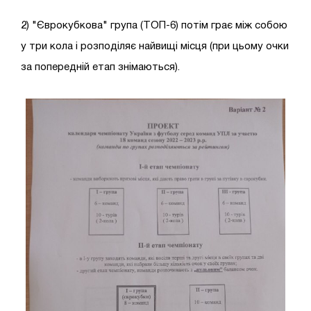
2) "Єврокубкова" група (ТОП-6) потім грає між собою
у три кола і розподіляє найвищі місця (при цьому очки
за попередній етап знімаються).