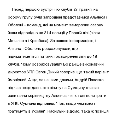
Перед першою зустріччю клубів 27 травня, на
робочу групу були запрошені представники Альянса і
Оболоні – команд, які на момент заморозки сезону
йшли відповідно на 3 і 4 позиції у Першій лізі (після
Металіста і Кривбаса). За нашою інформацією, і
Альянс, і Оболонь розраховували, що
підніматиметься питання розширення ліги до 18
клубів. Чому розраховували? Бо раніше виконавчий
директор УПЛ Євген Дикий говорив, що такий варіант
ймовірний. А ще, за нашими даними, Андрій Павелко
під час нещодавнього візиту на Сумщину ставив
запитання керівництву Альянса, чи готові вони грати
в УПЛ. Сумчани відповіли: "Так, якщо чемпіонат
гратимуть в Україні". Наскільки відомо, така ж позиція