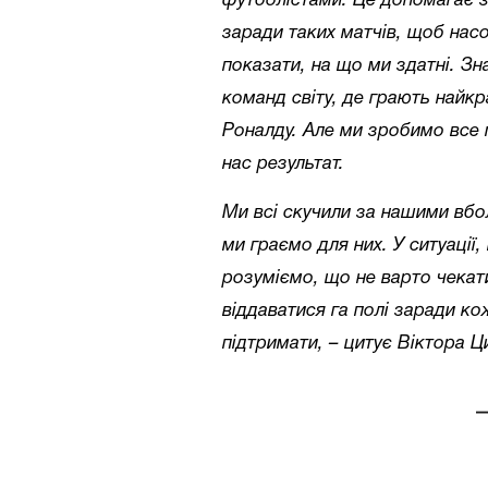
футболістами. Це допомагає 
заради таких матчів, щоб нас
показати, на що ми здатні. З
команд світу, де грають найкр
Роналду. Але ми зробимо все
нас результат.
Ми всі скучили за нашими вбол
ми граємо для них. У ситуації
розуміємо, що не варто чекати
віддаватися га полі заради ко
підтримати, – цитує Віктора 