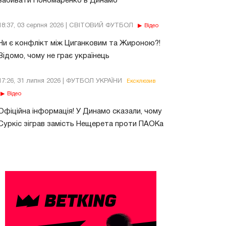
забивати Пономаренко в Динамо
18:37, 03 серпня 2026 | СВІТОВИЙ ФУТБОЛ
Відео
Чи є конфлікт між Циганковим та Жироною?!
Відомо, чому не грає українець
17:26, 31 липня 2026 | ФУТБОЛ УКРАЇНИ
Ексклюзив
Відео
Офіційна інформація! У Динамо сказали, чому
Суркіс зіграв замість Нещерета проти ПАОКа