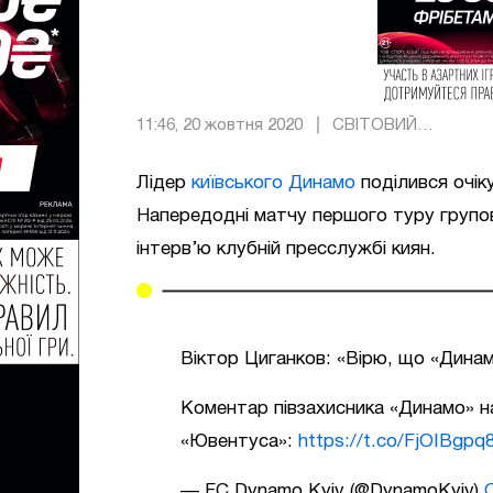
11:46, 20 жовтня 2020
СВІТОВИЙ
ФУТБОЛ
Лідер
київського Динамо
поділився очі
Напередодні матчу першого туру групо
інтерв’ю клубній пресслужбі киян.
Віктор Циганков: «Вірю, що «Дина
Коментар півзахисника «Динамо» н
«Ювентуса»:
https://t.co/FjOIBgpq
— FC Dynamo Kyiv (@DynamoKyiv)