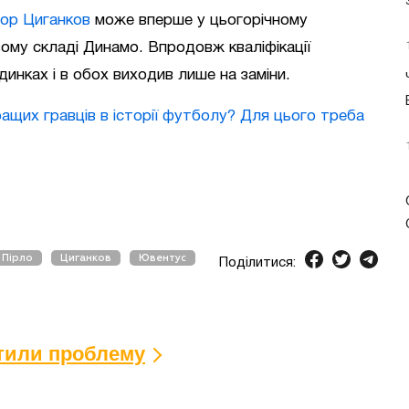
тор Циганков
може вперше у цьогорічному
ому складі Динамо. Впродовж кваліфікації
динках і в обох виходив лише на заміни.
ащих гравців в історії футболу? Для цього треба
Пірло
Циганков
Ювентус
Поділитися:
ітили проблему