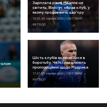
Зарплата рівня Мбаппе не
світить. Вінісіус обрав клуб, у
якому продовжить кар’єру
19:32, 06 серпня 2026 | СВІТОВИЙ
ФУТБОЛ
Шість клубів включилися в
боротьбу. Челсі завалюють
 голом
пропозиціями щодо Мудрика
17:47, 06 серпня 2026 | СВІТОВИЙ
ФУТБОЛ