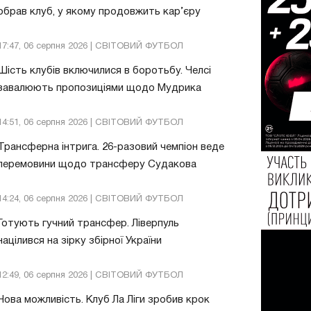
обрав клуб, у якому продовжить кар’єру
17:47, 06 серпня 2026 | СВІТОВИЙ ФУТБОЛ
Шість клубів включилися в боротьбу. Челсі
завалюють пропозиціями щодо Мудрика
14:51, 06 серпня 2026 | СВІТОВИЙ ФУТБОЛ
Трансферна інтрига. 26-разовий чемпіон веде
перемовини щодо трансферу Судакова
14:24, 06 серпня 2026 | СВІТОВИЙ ФУТБОЛ
Готують гучний трансфер. Ліверпуль
націлився на зірку збірної України
12:49, 06 серпня 2026 | СВІТОВИЙ ФУТБОЛ
Нова можливість. Клуб Ла Ліги зробив крок