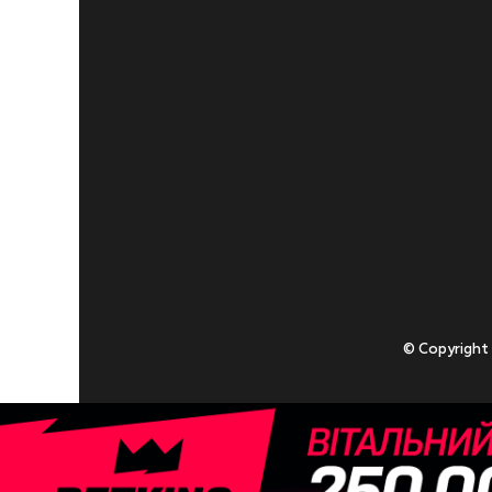
© Copyright
Приступаючи
У разі , якщо
Адміністрація