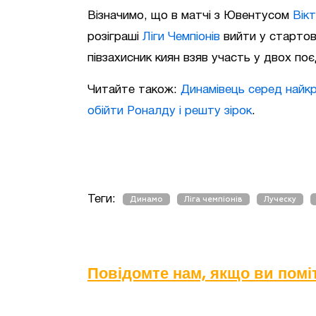
Візначимо, що в матчі з Ювентусом
Вік
розіграші
Ліги Чемпіонів
вийти у стартов
півзахисник киян взяв участь у двох поє
Читайте також:
Динамівець серед найкр
обійти Роналду і решту зірок
.
Теги:
Динамо
Ліга чемпіонів
Луческу
Повідомте нам, якщо ви пом