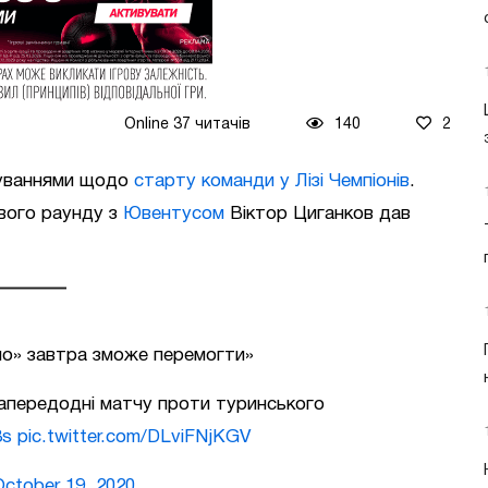
Online 37 читачів
140
2
куваннями щодо
старту команди у Лізі Чемпіонів
.
вого раунду з
Ювентусом
Віктор Циганков дав
мо» завтра зможе перемогти»
апередодні матчу проти туринського
8s
pic.twitter.com/DLviFNjKGV
October 19, 2020