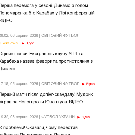
Перша перемога у сезоні. Динамо з голом
Пономаренка б'є Карабах у Лізі конференцій.
ВІДЕО
09:02, 06 серпня 2026 | СВІТОВИЙ ФУТБОЛ
Ексклюзив
Відео
Оцінив шанси. Ексгравець клубу УПЛ та
Карабаха назвав фаворита протистояння з
Динамо
17:18, 05 серпня 2026 | СВІТОВИЙ ФУТБОЛ
Відео
Перший матч після допінг-скандалу! Мудрик
зіграв за Челсі проти Ювентуса. ВІДЕО
19:32, 03 серпня 2026 | ФУТБОЛ УКРАЇНИ
Відео
Є проблеми! Сказали, чому перестав