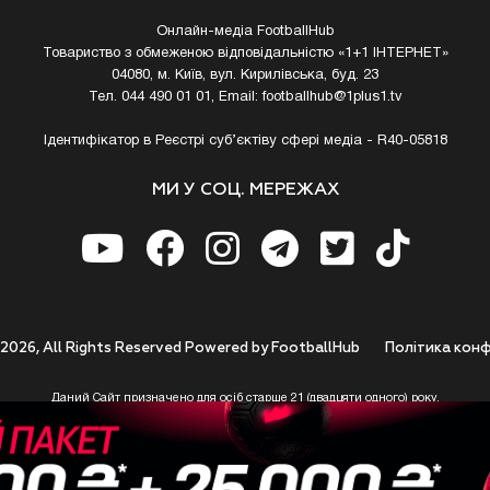
Онлайн-медіа FootballHub
Товариство з обмеженою відповідальністю «1+1 ІНТЕРНЕТ»
04080, м. Київ, вул. Кирилівська, буд. 23
Тел. 044 490 01 01, Email:
footballhub@1plus1.tv
Ідентифікатор в Реєстрі суб’єктіву сфері медіа - R40-05818
МИ У СОЦ. МЕРЕЖАХ
 2026, All Rights Reserved Powered by FootballHub
Полiтика конф
Даний Сайт призначено для осіб старше 21 (двадцяти одного) року.
 до використання https://footballhub.ua, Користувач цим підтверджує, що досяг 21-р
 Ви (Користувач) не досягли 21-річного віку - не розпочинайте або припиніть корист
 Сайту не несе відповідальності за законність використання Сайту та його сервісів
який не досяг 21-річного віку.