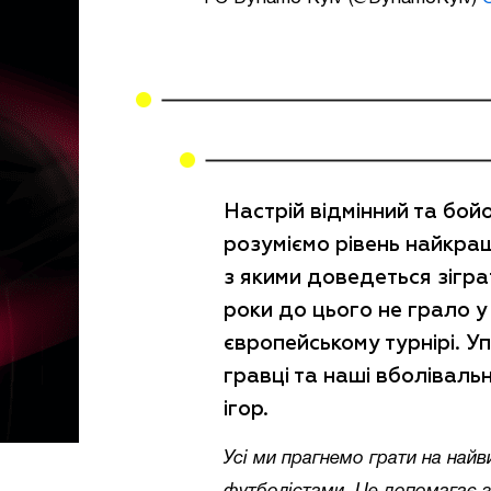
Настрій відмінний та бойо
розуміємо рівень найкра
з якими доведеться зігра
роки до цього не грало 
європейському турнірі. У
гравці та наші вболіваль
ігор.
Усі ми прагнемо грати на най