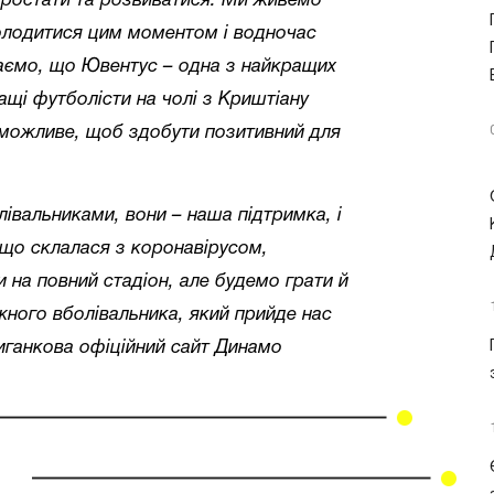
зростати та розвиватися. Ми живемо
олодитися цим моментом і водночас
наємо, що Ювентус – одна з найкращих
ащі футболісти на чолі з Криштіану
 можливе, щоб здобути позитивний для
івальниками, вони – наша підтримка, і
, що склалася з коронавірусом,
 на повний стадіон, але будемо грати й
жного вболівальника, який прийде нас
Циганкова офіційний сайт Динамо