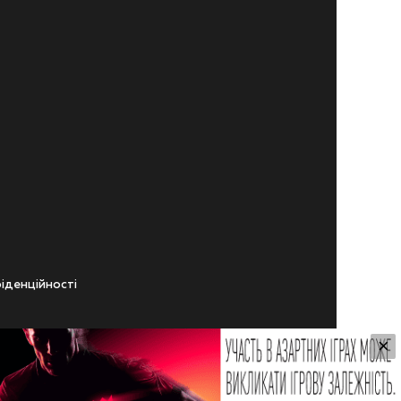
iденцiйностi
×
ічного віку.
ування Сайтом.
 Користувачем,