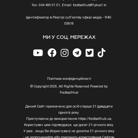
Тел. 044 490 01 01, Email:
footballhub@1plus1.tv
Ідентифікатор в Реєстрі суб’єктіву сфері медіа - R40-
05818
МИ У СОЦ. МЕРЕЖАХ
Полiтика конфiденцiйностi
© Copyright 2026, All Rights Reserved Powered by
FootballHub
Даний Сайт призначено для осіб старше 21 (двадцяти
одного) року.
Приступаючи до використання https://footballhub.ua,
Користувач цим підтверджує, що досяг 21-річного віку.
У разі , якщо Ви (Користувач) не досягли 21-річного віку
- не розпочинайте або припиніть користування Сайтом.