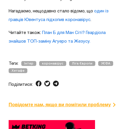
Нагадаємо, нещодавно стало відомо, що
один із
гравців Ювентуса підхопив коронавірус
.
Читайте також:
План Б для Ман Сіті? Гвардіола
знайшов ТОП-заміну Агуеро та Жезусу.
Теги:
Інтер
коронавірус
Ліга Європи
УЄФА
Хетафе
Поділитися:
Повідомте нам, якщо ви помітили проблему