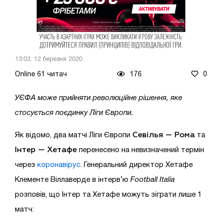
13:02, 12 березня 2020
Online 61 читач
176
0
УЄФА може прийняти революційне рішення, яке
стосується поєдинку Ліги Європи.
Севілья — Рома
Як відомо, два матчі Ліги Європи
та
Інтер — Хетафе
перенесено на невизначений термін
через
коронавірус
. Генеральний директор Хетафе
Клементе Віллаверде в інтерв’ю
Football Italia
розповів, що Інтер та Хетафе можуть зіграти лише 1
матч: