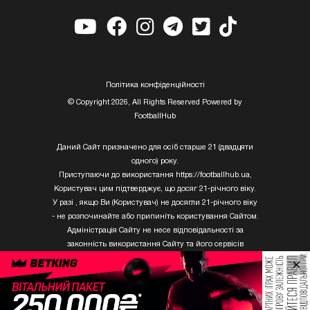
Полiтика конфiденцiйностi
© Copyright 2026, All Rights Reserved Powered by
FootballHub
Даний Сайт призначено для осіб старше 21 (двадцяти
одного) року.
Приступаючи до використання https://footballhub.ua,
Користувач цим підтверджує, що досяг 21-річного віку.
У разі , якщо Ви (Користувач) не досягли 21-річного віку
- не розпочинайте або припиніть користування Сайтом.
Адміністрація Сайту не несе відповідальності за
законність використання Сайту та його сервісів
Користувачем, який не досяг 21-річного віку.
×
Твори Getty Images, що розміщені на сайті, не можуть
бути використані третіми особами без письмового