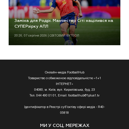
Заміна для Родрі. Манчестер Сіті націлився на
СУПЕРзірку АПЛ
20:26, 07 серпня 2026 | СВІТОВИЙ ФУТБОЛ
Онлайн-медіа FootballHub
Товариство з обмеженою відповідальністю «1+1
ІНТЕРНЕТ»
04080, м. Київ, вул. Кирилівська, буд. 23
Тел. 044 490 01 01, Email:
footballhub@1plus1.tv
Ідентифікатор в Реєстрі суб’єктіву сфері медіа - R40-
05818
МИ У СОЦ. МЕРЕЖАХ