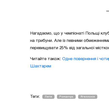
Нагадаємо, що у чемпіонаті Польщі клу
на трибуни. Але із певними обмеженнями:
перевищувати 25% від загальної місткос
Читайте також:
Одне повернення і чоти
Шахтарем
Теги:
Легія
Романчук
Ягеллонія