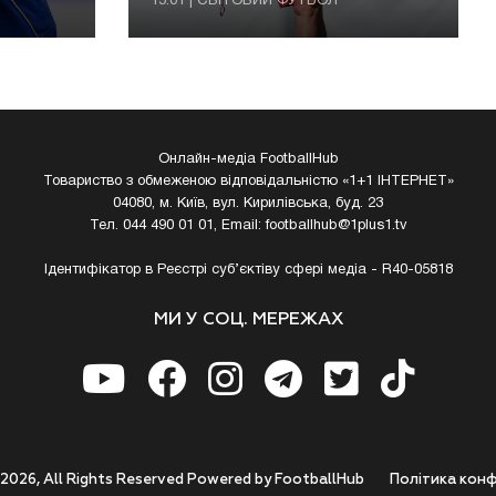
15:01 | СВІТОВИЙ ФУТБОЛ
Онлайн-медіа FootballHub
Товариство з обмеженою відповідальністю «1+1 ІНТЕРНЕТ»
04080, м. Київ, вул. Кирилівська, буд. 23
Тел. 044 490 01 01, Email:
footballhub@1plus1.tv
Ідентифікатор в Реєстрі суб’єктіву сфері медіа - R40-05818
МИ У СОЦ. МЕРЕЖАХ
 2026, All Rights Reserved Powered by FootballHub
Полiтика конф