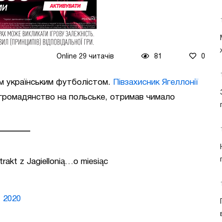
Online 29 читачів
81
0
ім українським футболістом.
Півзахисник Ягеллонії
е громадянство на польське, отримав чимало
akt z Jagiellonią…o miesiąc
, 2020