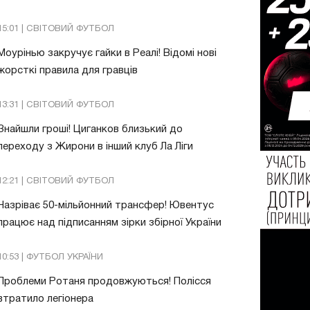
15:01 | СВІТОВИЙ ФУТБОЛ
Моурінью закручує гайки в Реалі! Відомі нові
жорсткі правила для гравців
13:31 | СВІТОВИЙ ФУТБОЛ
Знайшли гроші! Циганков близький до
переходу з Жирони в інший клуб Ла Ліги
12:21 | СВІТОВИЙ ФУТБОЛ
Назріває 50-мільйонний трансфер! Ювентус
працює над підписанням зірки збірної України
10:53 | ФУТБОЛ УКРАЇНИ
Проблеми Ротаня продовжуються! Полісся
втратило легіонера