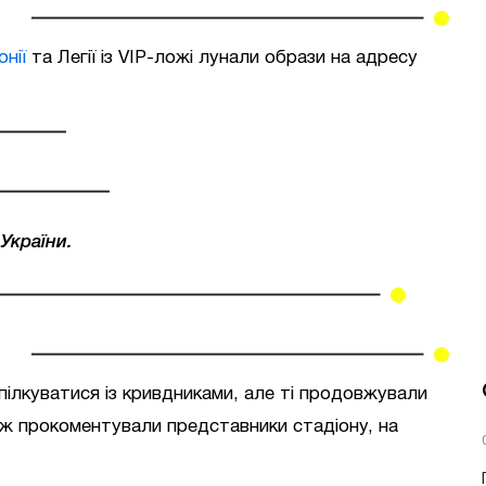
нії
та Легії із VIP-ложі лунали образи на адресу
України.
пілкуватися із кривдниками, але ті продовжували
ж прокоментували представники стадіону, на