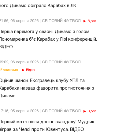
чого Динамо обіграло Карабах в ЛК
21:56, 06 серпня 2026 | СВІТОВИЙ ФУТБОЛ
Відео
Перша перемога у сезоні. Динамо з голом
Пономаренка б'є Карабах у Лізі конференцій.
ВІДЕО
09:02, 06 серпня 2026 | СВІТОВИЙ ФУТБОЛ
Ексклюзив
Відео
Оцінив шанси. Ексгравець клубу УПЛ та
Карабаха назвав фаворита протистояння з
Динамо
17:18, 05 серпня 2026 | СВІТОВИЙ ФУТБОЛ
Відео
Перший матч після допінг-скандалу! Мудрик
зіграв за Челсі проти Ювентуса. ВІДЕО