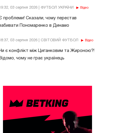
19:32, 03 серпня 2026 | ФУТБОЛ УКРАЇНИ
Відео
Є проблеми! Сказали, чому перестав
забивати Пономаренко в Динамо
18:37, 03 серпня 2026 | СВІТОВИЙ ФУТБОЛ
Відео
Чи є конфлікт між Циганковим та Жироною?!
Відомо, чому не грає українець