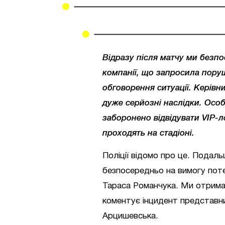
Відразу після матчу ми безпо
компанії, що запросила поруш
обговорення ситуації. Керівн
дуже серйозні наслідки. Особ
заборонено відвідувати VIP-л
проходять на стадіоні.
Поліції відомо про це. Подаль
безпосередньо на вимогу поте
Тараса Романчука. Ми отримал
коментує інцидент представн
Арцишевська.