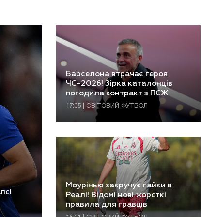
Барселона втрачає героя
ЧС-2026! Зірка каталонців
погодила контракт з ПСЖ
17:05 | СВІТОВИЙ ФУТБОЛ
Моурінью закручує гайки в
лсі
Реалі! Відомі нові жорсткі
правила для гравців