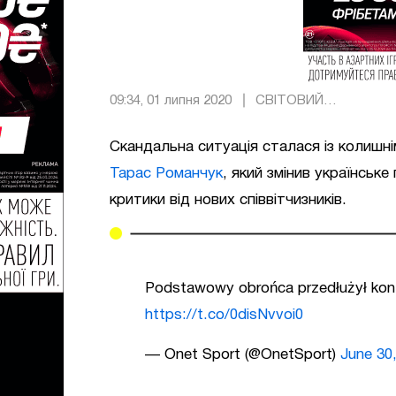
09:34, 01 липня 2020
СВІТОВИЙ
ФУТБОЛ
Скандальна ситуація сталася із колишн
Тарас Романчук
, який змінив українськ
критики від нових співвітчизників.
Podstawowy obrońca przedłużył kontr
https://t.co/0disNvvoi0
— Onet Sport (@OnetSport)
June 30