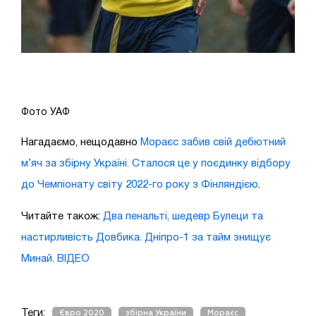
Фото УАФ
Нагадаємо, нещодавно
Мораєс забив свій дебютний
м’яч за збірну Україні. Сталося це у поєдинку відбору
до Чемпіонату світу 2022-го року з Фінляндією
.
Читайте також:
Два пенальті, шедевр Булеци та
настирливість Довбика. Дніпро-1 за тайм знищує
Минай. ВІДЕО
Теги:
Євро 2020
збірна України
Мораєс