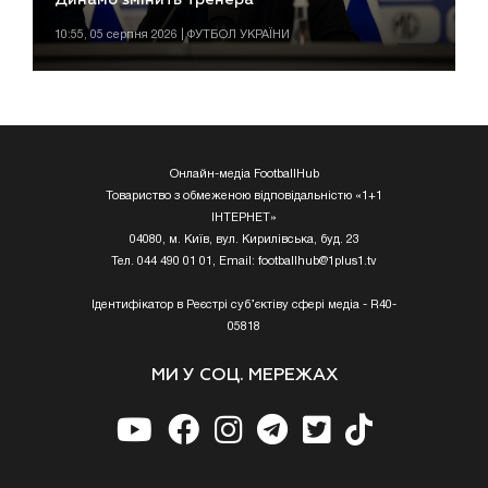
Динамо змінить тренера
10:55, 05 серпня 2026 | ФУТБОЛ УКРАЇНИ
Онлайн-медіа FootballHub
Товариство з обмеженою відповідальністю «1+1
ІНТЕРНЕТ»
04080, м. Київ, вул. Кирилівська, буд. 23
Тел. 044 490 01 01, Email:
footballhub@1plus1.tv
Ідентифікатор в Реєстрі суб’єктіву сфері медіа - R40-
05818
МИ У СОЦ. МЕРЕЖАХ