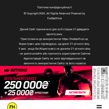
Полiтика конфiденцiйностi
© Copyright 2026, All Rights Reserved Powered by
FootballHub
Даний Сайт призначено для осіб старше 21 (двадцяти
одного) року.
Приступаючи до використання https://footballhub.ua,
Користувач цим підтверджує, що досяг 21-річного віку.
У разі , якщо Ви (Користувач) не досягли 21-річного віку
- не розпочинайте або припиніть користування Сайтом.
Адміністрація Сайту не несе відповідальності за
законність використання Сайту та його сервісів
Користувачем, який не досяг 21-річного віку.
×
Твори Getty Images, що розміщені на сайті, не можуть
бути використані третіми особами без письмового
дозволу ТОВ «ГЛОБАЛ ІМІДЖЕС ЮКРЕЙН.