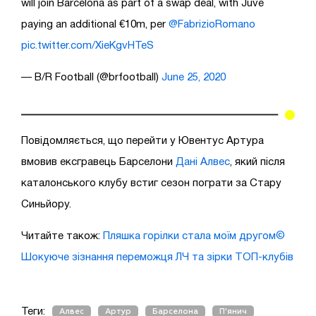
will join Barcelona as part of a swap deal, with Juve
paying an additional €10m, per
@FabrizioRomano
pic.twitter.com/XieKgvHTeS
— B/R Football (@brfootball)
June 25, 2020
Повідомляється, що перейти у Ювентус Артура
вмовив ексгравець Барселони
Дані Алвес
, який після
каталонського клубу встиг сезон пограти за Стару
Синьйору.
Читайте також:
Пляшка горілки стала моїм другом©
Шокуюче зізнання переможця ЛЧ та зірки ТОП-клубів
Теги:
Алвес
Артур
Барселона
П'янич