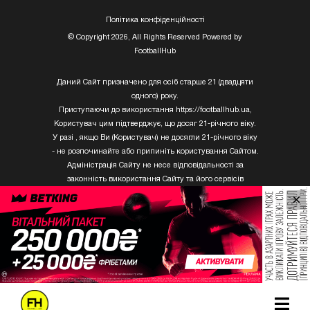
Полiтика конфiденцiйностi
© Copyright 2026, All Rights Reserved Powered by
FootballHub
Даний Сайт призначено для осіб старше 21 (двадцяти
одного) року.
Приступаючи до використання https://footballhub.ua,
Користувач цим підтверджує, що досяг 21-річного віку.
У разі , якщо Ви (Користувач) не досягли 21-річного віку
- не розпочинайте або припиніть користування Сайтом.
Адміністрація Сайту не несе відповідальності за
законність використання Сайту та його сервісів
Користувачем, який не досяг 21-річного віку.
×
Твори Getty Images, що розміщені на сайті, не можуть
бути використані третіми особами без письмового
дозволу ТОВ «ГЛОБАЛ ІМІДЖЕС ЮКРЕЙН.