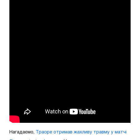
Нагадаємо,
Траоре отримав жахливу травму у матчі