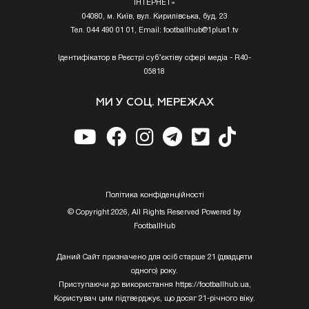
ІНТЕРНЕТ»
04080, м. Київ, вул. Кирилівська, буд. 23
Тел. 044 490 01 01, Email:
footballhub@1plus1.tv
Ідентифікатор в Реєстрі суб’єктіву сфері медіа - R40-
05818
МИ У СОЦ. МЕРЕЖАХ
Полiтика конфiденцiйностi
© Copyright 2026, All Rights Reserved Powered by
FootballHub
Даний Сайт призначено для осіб старше 21 (двадцяти
одного) року.
Приступаючи до використання https://footballhub.ua,
Користувач цим підтверджує, що досяг 21-річного віку.