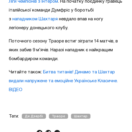
Ліги чемпіонів з Інтером
. На початку поєдинку гравець
італійської команди Думфріс у боротьбі
з
нападником Шахтаря
невдало впав на ногу
легіонеру донецького клубу.
Поточного сезону Траоре встиг зіграти 14 матчів, в
яких забив 9 м’ячів. Наразі нападник є найкращим
бомбардиром команди.
Читайте також:
Битва титанів! Динамо та Шахтар
видали напружене та емоційне Українське Класичне.
ВІДЕО
Теги:
Де Дзербі
Траоре
Шахтар