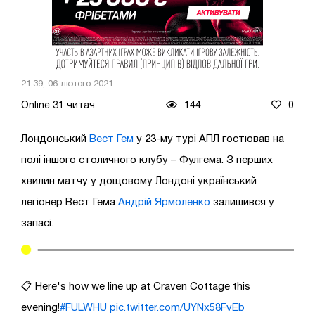
21:39, 06 лютого 2021
Online 31 читач
144
0
Лондонський
Вест Гем
у 23-му турі АПЛ гостював на
полі іншого столичного клубу – Фулгема. З перших
хвилин матчу у дощовому Лондоні український
легіонер Вест Гема
Андрій Ярмоленко
залишився у
запасі.
📋 Here's how we line up at Craven Cottage this
evening!
#FULWHU
pic.twitter.com/UYNx58FvEb