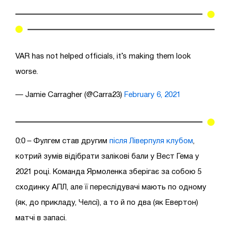
VAR has not helped officials, it’s making them look
worse.
— Jamie Carragher (@Carra23)
February 6, 2021
0:0 – Фулгем став другим
після Ліверпуля клубом
,
котрий зумів відібрати залікові бали у Вест Гема у
2021 році. Команда Ярмоленка зберігає за собою 5
сходинку АПЛ, але її переслідувачі мають по одному
(як, до прикладу, Челсі), а то й по два (як Евертон)
матчі в запасі.