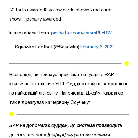
39 fouls awarded8 yellow cards shown3 red cards
shown1 penalty awarded
In sensational form.
pic.twitter.com/jvaomPFeBW
— Squawka Football (@Squawka)
February 6, 2021
Насправді, як показує практика, ситуація з ВАР
критична не тільки в УПЛ. Суддівством не задоволені
і в найкращій лізі світу. Наприклад, Джеймі Каррагер
так відреагував на червону Соучеку:
ВАР не допомагає суддям, ця система призводить
до того, що вони
[рефері]
видаються гіршими