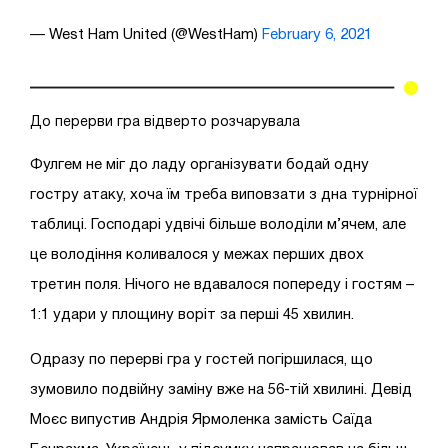
— West Ham United (@WestHam)
February 6, 2021
До перерви гра відверто розчарувала
Фулгем не міг до ладу організувати бодай одну
гостру атаку, хоча їм треба виповзати з дна турнірної
таблиці. Господарі удвічі більше володіли м’ячем, але
це володіння коливалося у межах перших двох
третин поля. Нічого не вдавалося попереду і гостям –
1:1 удари у площину воріт за перші 45 хвилин.
Одразу по перерві гра у гостей погіршилася, що
зумовило подвійну заміну вже на 56-тій хвилині. Девід
Моєс випустив Андрія Ярмоленка замість Саїда