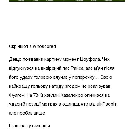
Скріншот з Whoscored
Дещо пожвавив картину момент Цоуфола. Чех
відгукнувся на вивірений пас Райса, але м’яч після
його удару головою влучив у поперечку… Свою
найкращу гольову нагоду згодом не реалізував і
Фулгем. На 78-ій хвилині Кавалейро опинився на
ударній позиції метрах в одинадцяти від лінії воріт,
але пробив вище.
Шалена кульмінація