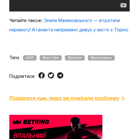
Читайте також:
Зняли Малиновського — втратили
перемогу! Аталанта неприємно дивує у матчі з Торіно
Теги:
АПЛ
Вест Гем
Фулгем
Ярмоленко
Поділитися:
Повідомте нам, якщо ви помітили проблему