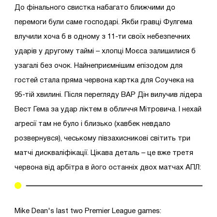
До фінального свистка набагато ближчими до
перемоги були саме господарі. Якби гравці Фулгема
влучили хоча б в одному з 11-ти своїх небезпечних
ударів у другому таймі – хлопці Моєса залишилися б
узагалі без очок. Найнеприємнішим епізодом для
гостей стала пряма червона картка для Соучека на
95-тій хвилині. Після перегляду ВАР Дін вилучив лідера
Вест Гема за удар ліктем в обличчя Мітровича. І нехай
агресії там не було і близько (хавбек невдало
розвернувся), чеському півзахисникові світить три
матчі дискваліфікації. Цікава деталь – це вже третя
червона від арбітра в його останніх двох матчах АПЛ:
Mike Dean's last two Premier League games: