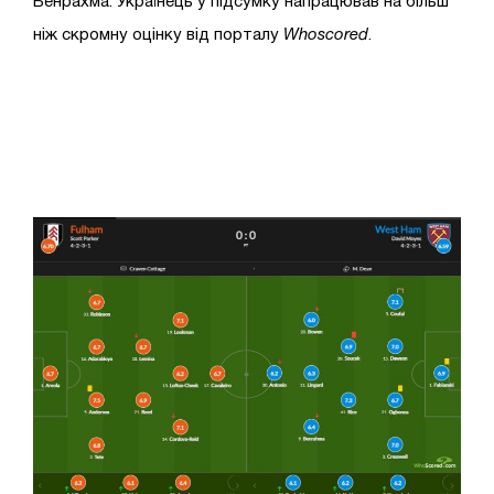
Бенрахма. Українець у підсумку напрацював на більш
ніж скромну оцінку від порталу
Whoscored
.