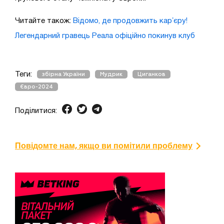
Читайте також:
Відомо, де продовжить карʼєру!
Легендарний гравець Реала офіційно покинув клуб
Теги:
збірна України
Мудрик
Циганков
Євро-2024
Поділитися:
Повідомте нам, якщо ви помітили проблему