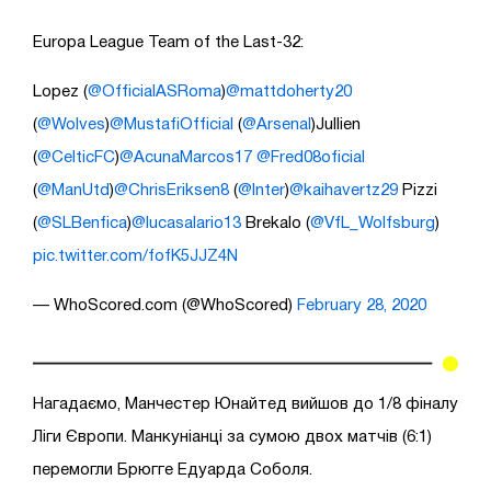
Europa League Team of the Last-32:
Lopez (
@OfficialASRoma
)
@mattdoherty20
(
@Wolves
)
@MustafiOfficial
(
@Arsenal
)Jullien
(
@CelticFC
)
@AcunaMarcos17
@Fred08oficial
(
@ManUtd
)
@ChrisEriksen8
(
@Inter
)
@kaihavertz29
Pizzi
(
@SLBenfica
)
@lucasalario13
Brekalo (
@VfL_Wolfsburg
)
pic.twitter.com/fofK5JJZ4N
— WhoScored.com (@WhoScored)
February 28, 2020
Нагадаємо, Манчестер Юнайтед вийшов до 1/8 фіналу
Ліги Європи. Манкуніанці за сумою двох матчів (6:1)
перемогли Брюгге Едуарда Соболя.