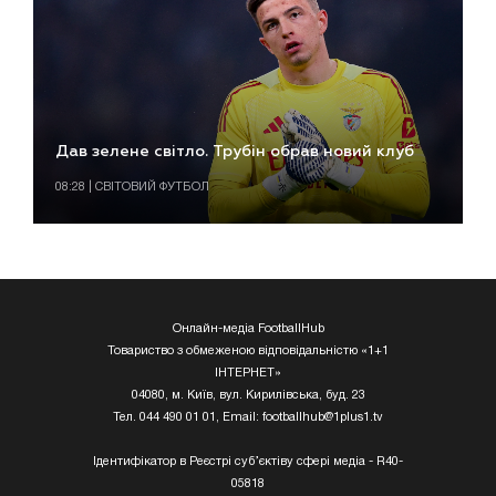
Дав зелене світло. Трубін обрав новий клуб
08:28 | СВІТОВИЙ ФУТБОЛ
Онлайн-медіа FootballHub
Товариство з обмеженою відповідальністю «1+1
ІНТЕРНЕТ»
04080, м. Київ, вул. Кирилівська, буд. 23
Тел. 044 490 01 01, Email:
footballhub@1plus1.tv
Ідентифікатор в Реєстрі суб’єктіву сфері медіа - R40-
05818