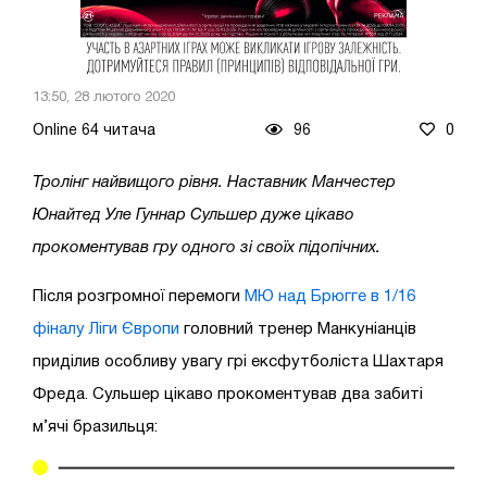
13:50, 28 лютого 2020
Online 64 читача
96
0
Тролінг найвищого рівня. Наставник Манчестер
Юнайтед Уле Гуннар Сульшер дуже цікаво
прокоментував гру одного зі своїх підопічних.
Після розгромної перемоги
МЮ над Брюгге в 1/16
фіналу Ліги Європи
головний тренер Манкуніанців
приділив особливу увагу грі ексфутболіста Шахтаря
Фреда. Сульшер цікаво прокоментував два забиті
м’ячі бразильця: