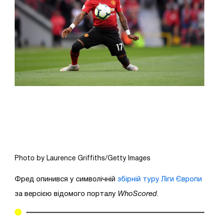
Photo by Laurence Griffiths/Getty Images
Фред опинився у символічній
збірній туру Ліги Європи
за версією відомого порталу
WhoScored
.