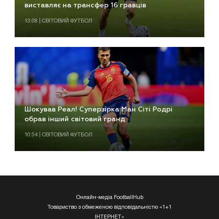
виставляє на трансфер 16 гравців
13:08 | СВІТОВИЙ ФУТБОЛ
Шокував Реал! Суперзірка Ман Сіті Родрі
обрав інший світовий гранд
10:54 | СВІТОВИЙ ФУТБОЛ
Онлайн-медіа FootballHub
Товариство з обмеженою відповідальністю «1+1
ІНТЕРНЕТ»