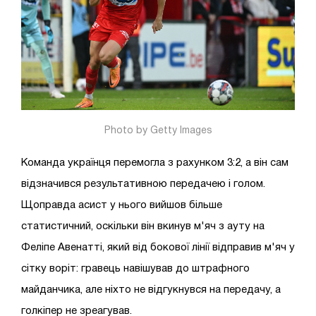
Photo by Getty Images
Команда українця перемогла з рахунком 3:2, а він сам
відзначився результативною передачею і голом.
Щоправда асист у нього вийшов більше
статистичний, оскільки він вкинув м'яч з ауту на
Феліпе Авенатті, який від бокової лінії відправив м'яч у
сітку воріт: гравець навішував до штрафного
майданчика, але ніхто не відгукнувся на передачу, а
голкіпер не зреагував.