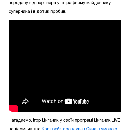
передачу від партнера у штрафному майданчику
суперника і в дотик пробив.
Нагадаємо, Ігор Циганик у своїй програмі Циганик LIVE
повідомляв, що
Кортрейк орендував Сича з умовою