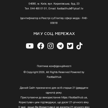
04080, м. Київ, вул. Кирилівська, буд. 23
Тел. 044 490 01 01, Email:
footballhub@1plus1.tv
Ідентифікатор в Реєстрі суб’єктіву сфері медіа - R40-
05818
МИ У СОЦ. МЕРЕЖАХ
Полiтика конфiденцiйностi
© Copyright 2026, All Rights Reserved Powered by
FootballHub
Даний Сайт призначено для осіб старше 21 (двадцяти
одного) року.
Приступаючи до використання https://footballhub.ua,
Користувач цим підтверджує, що досяг 21-річного віку.
У разі , якщо Ви (Користувач) не досягли 21-річного віку