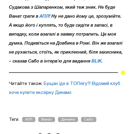
Судакова з Шапаренком, який теж зник. Не буде
Ванат грати в
АПЛ
! Ну не дано йому це, зрозумійте.
А якщо його і куплять, то буде сидіти в запасі, в
випадку, коли взагалі в заявку потрапить. Це моя
думка. Подивіться на Довбика в Ромі. Він же взагалі
не рухається, стоїть, як приклеєний, біля захисника,
– сказав Сабо в інтерв'ю для видання
BLIK.
Читайте також:
Бущан їде в ТОПлігу?! Відомий клуб
хоче купити ексзірку Динамо
Теги:
АПЛ
Ванат
Динамо
Сабо