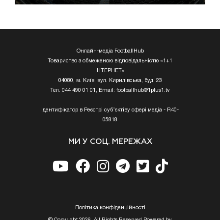
Онлайн-медіа FootballHub
Товариство з обмеженою відповідальністю «1+1
ІНТЕРНЕТ»
04080, м. Київ, вул. Кирилівська, буд. 23
Тел. 044 490 01 01, Email:
footballhub@1plus1.tv
Ідентифікатор в Реєстрі суб’єктіву сфері медіа - R40-
05818
МИ У СОЦ. МЕРЕЖАХ
Полiтика конфiденцiйностi