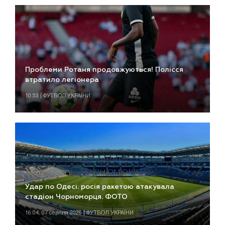
Проблеми Ротаня продовжуються! Полісся
втратило легіонера
10:53 | ФУТБОЛ УКРАЇНИ
Удар по Одесі. росія ракетою атакувала
стадіон Чорноморця. ФОТО
16:04, 07 серпня 2026 | ФУТБОЛ УКРАЇНИ