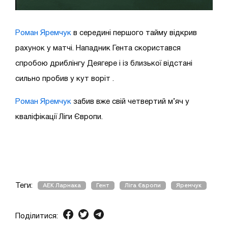
Роман Яремчук
в середині першого тайму відкрив
рахунок у матчі. Нападник Гента скористався
спробою дриблінгу Деягере і із близької відстані
сильно пробив у кут воріт .
Роман Яремчук
забив вже свій четвертий м’яч у
кваліфікації Ліги Європи.
Теги:
АЕК Ларнака
Гент
Ліга Європи
Яремчук
Поділитися: