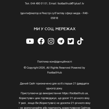
Тел. 044 490 01 01, Email:
footballhub@1plus1.tv
Ідентифікатор в Реєстрі суб’єктіву сфері медіа - R40-
05818
МИ У СОЦ. МЕРЕЖАХ
Полiтика конфiденцiйностi
© Copyright 2026, All Rights Reserved Powered by
FootballHub
Даний Сайт призначено для осіб старше 21 (двадцяти
одного) року.
Приступаючи до використання https://footballhub.ua,
Користувач цим підтверджує, що досяг 21-річного віку.
У разі , якщо Ви (Користувач) не досягли 21-річного віку
- не розпочинайте або припиніть користування Сайтом.