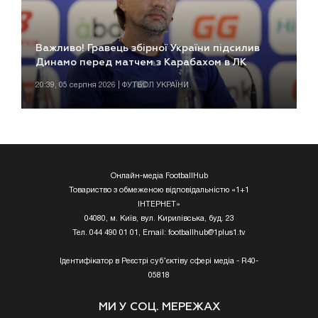
Важливо! Гравець збірної України підсилив
Динамо перед матчем з Карабахом в ЛК
20:39, 05 серпня 2026 | ФУТБОЛ УКРАЇНИ
Онлайн-медіа FootballHub
Товариство з обмеженою відповідальністю «1+1
ІНТЕРНЕТ»
04080, м. Київ, вул. Кирилівська, буд. 23
Тел. 044 490 01 01, Email:
footballhub@1plus1.tv
Ідентифікатор в Реєстрі суб’єктіву сфері медіа - R40-
05818
МИ У СОЦ. МЕРЕЖАХ