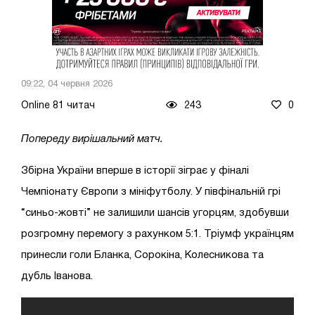
09:22, 04 червня 2026
Online 81 читач
243
0
Попереду вирішальний матч.
Збірна України вперше в історії зіграє у фіналі
Чемпіонату Європи з мініфутболу. У півфінальній грі
“синьо-жовті” не залишили шансів угорцям, здобувши
розгромну перемогу з рахунком 5:1. Тріумф українцям
принесли голи Бланка, Сорокіна, Колесникова та
дубль Іванова.