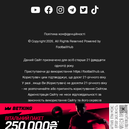
Полiтика конфiденцiйностi
© Copyright 2026, All Rights Reserved Powered by
FootballHub
Даний Сайт призначено для осіб старше 21 (двадцяти
одного) року.
Приступаючи до використання https://footballhub.ua,
Користувач цим підтверджує, що досяг 21-річного віку.
У разі , якщо Ви (Користувач) не досягли 21-річного віку
- не розпочинайте або припиніть користування Сайтом.
Адміністрація Сайту не несе відповідальності за
законність використання Сайту та його сервісів
Користувачем, який не досяг 21-річного віку.
×
Твори Getty Images, що розміщені на сайті, не можуть
бути використані третіми особами без письмового