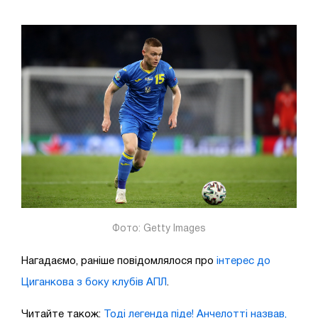
Фото: Getty Images
Нагадаємо, раніше повідомлялося про
інтерес до
Циганкова з боку клубів АПЛ
.
Читайте також:
Тоді легенда піде! Анчелотті назвав,