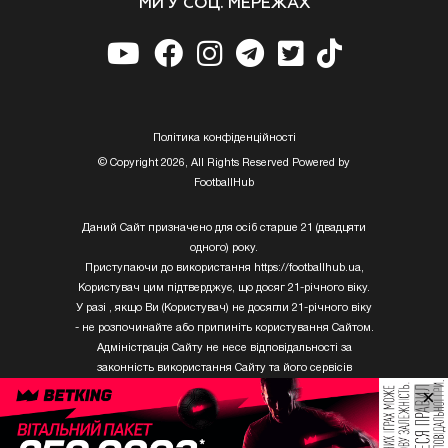
МИ У СОЦ. МЕРЕЖАХ
Полiтика конфiденцiйностi
© Copyright 2026, All Rights Reserved Powered by
FootballHub
Даний Сайт призначено для осіб старше 21 (двадцяти
одного) року.
Приступаючи до використання https://footballhub.ua,
Користувач цим підтверджує, що досяг 21-річного віку.
У разі , якщо Ви (Користувач) не досягли 21-річного віку
- не розпочинайте або припиніть користування Сайтом.
Адміністрація Сайту не несе відповідальності за
законність використання Сайту та його сервісів
Користувачем, який не досяг 21-річного віку.
×
Твори Getty Images, що розміщені на сайті, не можуть