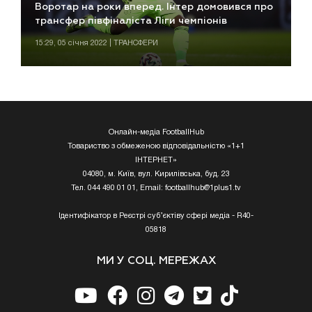
Воротар на роки вперед. Інтер домовився про
трансфер півфіналіста Ліги чемпіонів
15:29, 05 січня 2022 | ТРАНСФЕРИ
Онлайн-медіа FootballHub
Товариство з обмеженою відповідальністю «1+1
ІНТЕРНЕТ»
04080, м. Київ, вул. Кирилівська, буд. 23
Тел. 044 490 01 01, Email:
footballhub@1plus1.tv
Ідентифікатор в Реєстрі суб’єктіву сфері медіа - R40-
05818
МИ У СОЦ. МЕРЕЖАХ