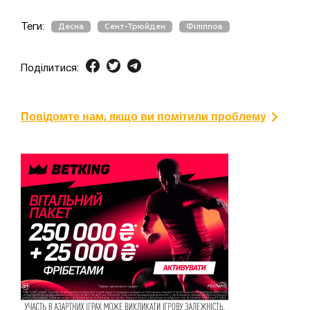
Теги:
Десна
Сент-Трюйден
Філіппов
Поділитися:
Повідомте нам, якщо ви помітили проблему