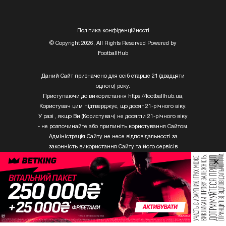
Полiтика конфiденцiйностi
© Copyright 2026, All Rights Reserved Powered by
FootballHub
Даний Сайт призначено для осіб старше 21 (двадцяти
одного) року.
Приступаючи до використання https://footballhub.ua,
Користувач цим підтверджує, що досяг 21-річного віку.
У разі , якщо Ви (Користувач) не досягли 21-річного віку
- не розпочинайте або припиніть користування Сайтом.
Адміністрація Сайту не несе відповідальності за
законність використання Сайту та його сервісів
Користувачем, який не досяг 21-річного віку.
×
Твори Getty Images, що розміщені на сайті, не можуть
бути використані третіми особами без письмового
дозволу ТОВ «ГЛОБАЛ ІМІДЖЕС ЮКРЕЙН.