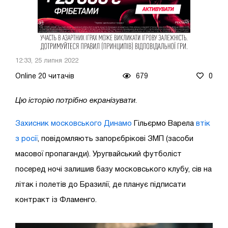
12:33, 25 липня 2022
Online 20 читачів
679
0
Цю історію потрібно екранізувати
.
Захисник московського Динамо
Гільєрмо Варела
втік
з росії
, повідомляють запорєбрікові ЗМП (засоби
масової пропаганди). Уругвайський футболіст
посеред ночі залишив базу московського клубу, сів на
літак і полетів до Бразилії, де планує підписати
контракт із Фламенго.