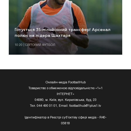
Готується 35-мільйонний трансфер! Арсенал
полює на лідера Шахтаря
10:20 | СВІТОВИЙ ФУТБОЛ
Онлайн-медіа FootballHub
Товариство з обмеженою відповідальністю «1+1
ІНТЕРНЕТ»
04080, м. Київ, вул. Кирилівська, буд. 23
Тел. 044 490 01 01, Email:
footballhub@1plus1.tv
Ідентифікатор в Реєстрі суб’єктіву сфері медіа - R40-
05818