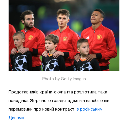
Photo by Getty Images
Представників країни-окупанта розлютила така
поведінка 29-річного гравця, адже він начебто вів
перемовини про новий контракт
із російським
Динамо
.