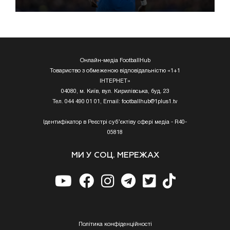
Онлайн-медіа FootballHub
Товариство з обмеженою відповідальністю «1+1
ІНТЕРНЕТ»
04080, м. Київ, вул. Кирилівська, буд. 23
Тел. 044 490 01 01, Email:
footballhub@1plus1.tv
Ідентифікатор в Реєстрі суб’єктіву сфері медіа - R40-
05818
МИ У СОЦ. МЕРЕЖАХ
Полiтика конфiденцiйностi