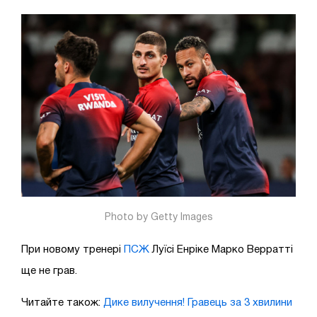
Photo by Getty Images
При новому тренері
ПСЖ
Луїсі Енріке Марко Верратті
ще не грав.
Читайте також:
Дике вилучення! Гравець за 3 хвилини