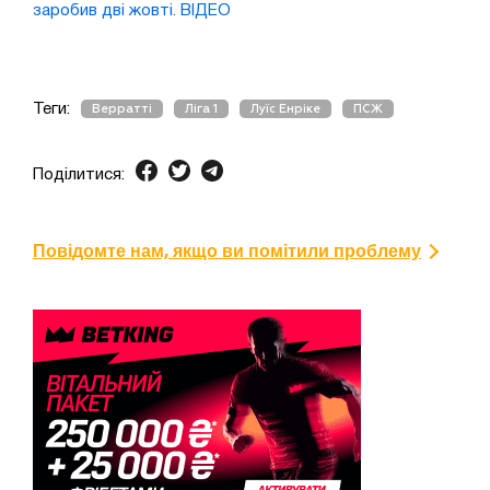
заробив дві жовті. ВІДЕО
Теги:
Верратті
Ліга 1
Луїс Енріке
ПСЖ
Поділитися:
Повідомте нам, якщо ви помітили проблему