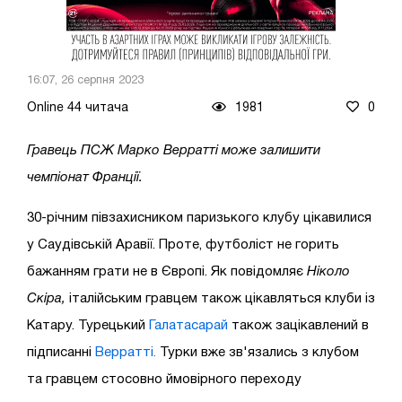
16:07, 26 серпня 2023
Online 44 читача
1981
0
Гравець ПСЖ Марко Верратті може залишити
чемпіонат Франції.
30-річним півзахисником паризького клубу цікавилися
у Саудівській Аравії. Проте, футболіст не горить
бажанням грати не в Європі. Як повідомляє
Ніколо
Скіра,
італійським гравцем також цікавляться клуби із
Катару. Турецький
Галатасарай
також зацікавлений в
підписанні
Верратті.
Турки вже зв'язались з клубом
та гравцем стосовно ймовірного переходу