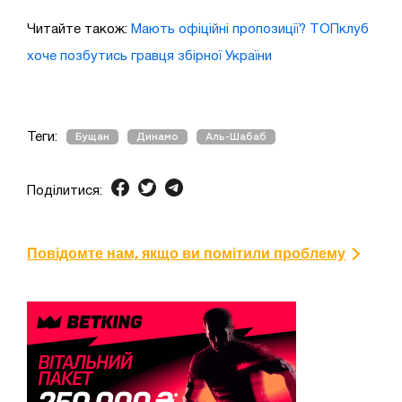
Читайте також:
Мають офіційні пропозиції? ТОПклуб
хоче позбутись гравця збірної України
Теги:
Бущан
Динамо
Аль-Шабаб
Поділитися:
Повідомте нам, якщо ви помітили проблему