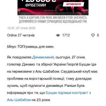
15:47, 27 січня 2025
Online 27 читачів
1712
0
Мінус ТОПгравець для киян.
Як повідомляє
Динамоманія
, сьогодні, 27 січня,
голкіпер Динамо та збірної України Георгій Бущан їде
на перемовини з Аль-Шабабом. Саудівський клуб має
проблеми на воротарській позиції, тому докладає
зусиль, щоб підписати динамівця. Раніше була
інформація про те, що
Бущан підпише контракт з
Аль-Шабабом
на 2,5 роки.