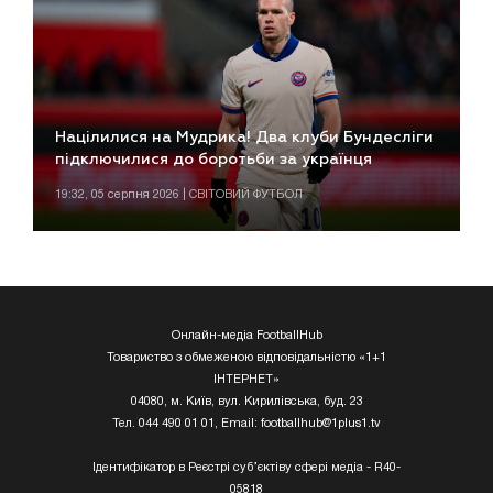
Націлилися на Мудрика! Два клуби Бундесліги
підключилися до боротьби за українця
19:32, 05 серпня 2026 | СВІТОВИЙ ФУТБОЛ
Онлайн-медіа FootballHub
Товариство з обмеженою відповідальністю «1+1
ІНТЕРНЕТ»
04080, м. Київ, вул. Кирилівська, буд. 23
Тел. 044 490 01 01, Email:
footballhub@1plus1.tv
Ідентифікатор в Реєстрі суб’єктіву сфері медіа - R40-
05818