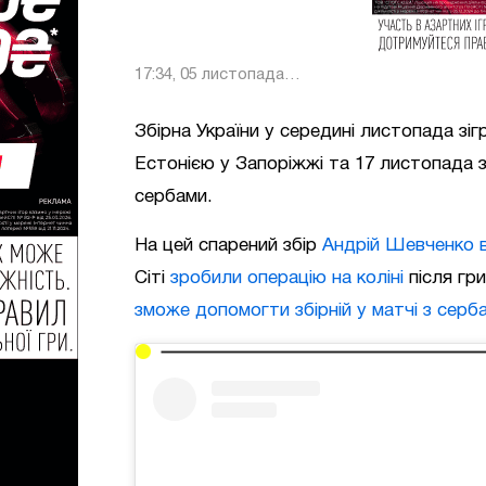
17:34, 05 листопада
2019
Збірна України у середині листопада зіг
Естонією у Запоріжжі та 17 листопада з
сербами.
На цей спарений збір
Андрій Шевченко в
Сіті
зробили операцію на коліні
після гр
зможе допомогти збірній у матчі з серб