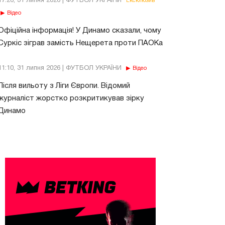
17:26, 31 липня 2026 | ФУТБОЛ УКРАЇНИ
Ексклюзив
Відео
Офіційна інформація! У Динамо сказали, чому
Суркіс зіграв замість Нещерета проти ПАОКа
11:10, 31 липня 2026 | ФУТБОЛ УКРАЇНИ
Відео
Після вильоту з Ліги Європи. Відомий
журналіст жорстко розкритикував зірку
Динамо