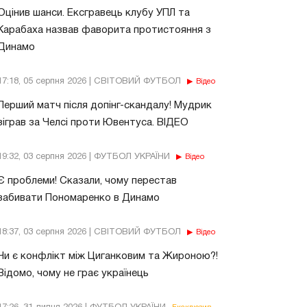
Оцінив шанси. Ексгравець клубу УПЛ та
Карабаха назвав фаворита протистояння з
Динамо
17:18, 05 серпня 2026 | СВІТОВИЙ ФУТБОЛ
Відео
Перший матч після допінг-скандалу! Мудрик
зіграв за Челсі проти Ювентуса. ВІДЕО
19:32, 03 серпня 2026 | ФУТБОЛ УКРАЇНИ
Відео
Є проблеми! Сказали, чому перестав
забивати Пономаренко в Динамо
18:37, 03 серпня 2026 | СВІТОВИЙ ФУТБОЛ
Відео
Чи є конфлікт між Циганковим та Жироною?!
Відомо, чому не грає українець