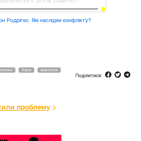
enia18) on Oct 8, 2019 at 3:44am PDT
 Родрігес. Які наслідки конфлікту?
нченко
Зоря
Іванісеня
Поділитися:
ітили проблему