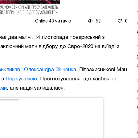
Online 48 читачів
52
0
рає два матчі: 14 листопада товариський з
аключний матч відбору до Євро-2020 на виїзді з
икликав і Олександра Зінченка
. Півзахисникові Ман
и з
Португалією.
Прогнозувалося, що хавбек
не
ами
, але надія залишалася.