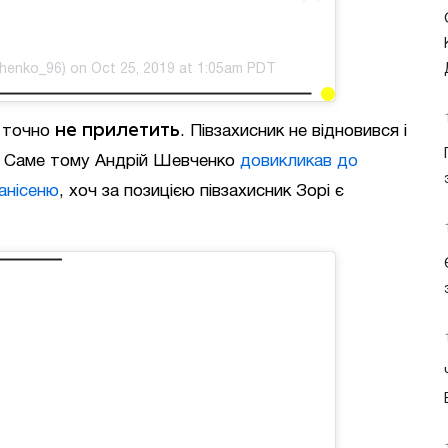
henko_96) on Oct 25, 2019 at 1:05am PDT
не прилетить
р точно
. Півзахисник не відновився і
ь. Саме тому Андрій Шевченко
довикликав до
анісеню
, хоч за позицією півзахисник Зорі є