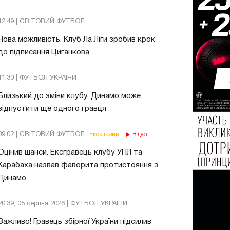
12:49 | СВІТОВИЙ ФУТБОЛ
Нова можливість. Клуб Ла Ліги зробив крок
до підписання Циганкова
11:30 | ФУТБОЛ УКРАЇНИ
Близький до зміни клубу. Динамо може
відпустити ще одного гравця
09:02 | СВІТОВИЙ ФУТБОЛ
Ексклюзив
Відео
Оцінив шанси. Ексгравець клубу УПЛ та
Карабаха назвав фаворита протистояння з
Динамо
20:39, 05 серпня 2026 | ФУТБОЛ УКРАЇНИ
Важливо! Гравець збірної України підсилив