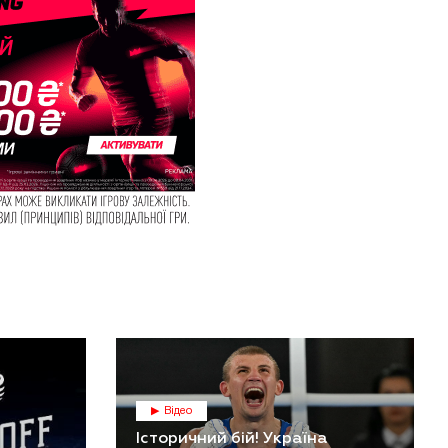
Відео
Історичний бій! Україна