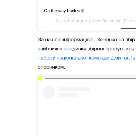
On the way back👊🏼
Alex Zinchenko
A post shared by
(@zinc
За нашою інформацією, Зінченко на збі
найближчі поєдинки збірної пропустит
табору національної команди Дмитра Ів
опорником.