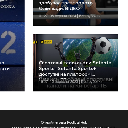
здобуває третє золото
Олімпіади. ВІДЕО
01:27, 08 серпня 2024 | Без рубрики
 з
Спортивні телеканали Setanta
лати
Sports і Setanta Sports+
доступні на платформі
Київстар ТБ
18:27, 13 вересня 2023 | Без рубрики
Онлайн-медіа FootballHub