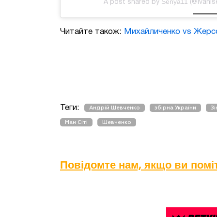
Senya11
A post shared by
(@ivanis
Читайте також:
Михайличенко vs Жерсон
Теги:
Андрій Шевченко
збірна України
Зі
Ман Сіті
Шевченко
Повідомте нам, якщо ви пом