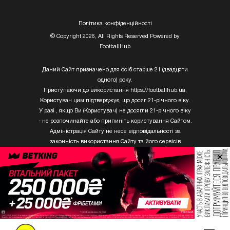
Полiтика конфiденцiйностi
© Copyright 2026, All Rights Reserved Powered by
FootballHub
Даний Сайт призначено для осіб старше 21 (двадцяти
одного) року.
Приступаючи до використання https://footballhub.ua,
Користувач цим підтверджує, що досяг 21-річного віку.
У разі , якщо Ви (Користувач) не досягли 21-річного віку
- не розпочинайте або припиніть користування Сайтом.
Адміністрація Сайту не несе відповідальності за
законність використання Сайту та його сервісів
Користувачем, який не досяг 21-річного віку.
×
Твори Getty Images, що розміщені на сайті, не можуть
бути використані третіми особами без письмового
дозволу ТОВ «ГЛОБАЛ ІМІДЖЕС ЮКРЕЙН.