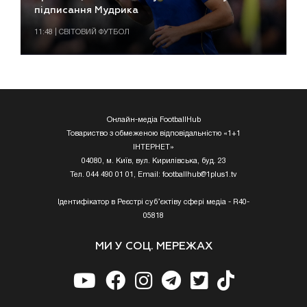
підписання Мудрика
11:48 | СВІТОВИЙ ФУТБОЛ
Онлайн-медіа FootballHub
Товариство з обмеженою відповідальністю «1+1
ІНТЕРНЕТ»
04080, м. Київ, вул. Кирилівська, буд. 23
Тел. 044 490 01 01, Email:
footballhub@1plus1.tv
Ідентифікатор в Реєстрі суб’єктіву сфері медіа - R40-
05818
МИ У СОЦ. МЕРЕЖАХ