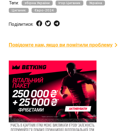
Теги:
збірна України
Ігор Циганик
Україна
Циганик
Євро-2024
Поділитися:
Повідомте нам, якщо ви помітили проблему