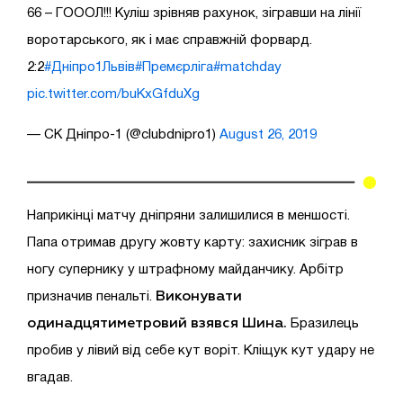
66 – ГОООЛ!!! Куліш зрівняв рахунок, зігравши на лінії
воротарського, як і має справжній форвард.
2:2
#Дніпро1Львів
#Премєрліга
#matchday
pic.twitter.com/buKxGfduXg
— СК Дніпро-1 (@clubdnipro1)
August 26, 2019
Наприкінці матчу дніпряни залишилися в меншості.
Папа отримав другу жовту карту: захисник зіграв в
ногу супернику у штрафному майданчику. Арбітр
Виконувати
призначив пенальті.
одинадцятиметровий взявся Шина.
Бразилець
пробив у лівий від себе кут воріт. Кліщук кут удару не
вгадав.