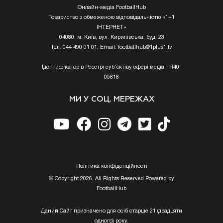
Онлайн-медіа FootballHub
Товариство з обмеженою відповідальністю «1+1
ІНТЕРНЕТ»
04080, м. Київ, вул. Кирилівська, буд. 23
Тел. 044 490 01 01, Email:
footballhub@1plus1.tv
Ідентифікатор в Реєстрі суб’єктіву сфері медіа - R40-
05818
МИ У СОЦ. МЕРЕЖАХ
Полiтика конфiденцiйностi
© Copyright 2026, All Rights Reserved Powered by
FootballHub
Даний Сайт призначено для осіб старше 21 (двадцяти
одного) року.