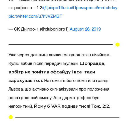
штрафного – 1:2
#Дніпро1Львів
#Премєрліга
#matchday
pic.twitter.com/u7rivVZMBT
— СК Дніпро-1 (@clubdnipro1)
August 26, 2019
Уже через декілька хвилин рахунок став нічийним.
Щоправда,
Куліш забив після передачі Булеци.
арбітр не помітив офсайду і все-таки
зарахував гол.
Натомість його помітили гравці
Львова, що активно сигналізували про положення
поза грою лайнсмену. Але дарма: рефері був
Йому б VAR подивитися! Тож, 2:2.
непохитний.