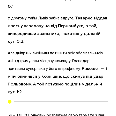
0:1.
Таварес віддав
У другому таймі Львів забив вдруге.
класну передачу на хід Пернамбуко, а той,
випередивши захисника, покотив у дальній
кут. 0:2.
Але дніпряни вирішили потішити всіх вболівальників,
які підтримували місцеву команду. Господарі
Рикошет – і
притисли суперника у його штрафному.
м’яч опинився у Коркішка, що скинув під удар
Польовому. А той потужно поцілив у дальній
кут. 1:2.
56 – Тащі!!! Польовий розряджає свою гармату з лінії