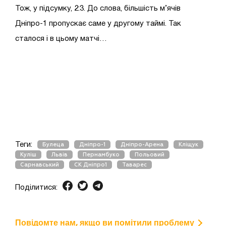
Тож, у підсумку, 2:3. До слова, більшість м’ячів
Дніпро-1 пропускає саме у другому таймі. Так
сталося і в цьому матчі…
Теги:
Булеца
Дніпро-1
Дніпро-Арена
Кліщук
Куліш
Львів
Пернамбуко
Польовий
Сарнавський
СК Дніпро1
Таварес
Поділитися:
Повідомте нам, якщо ви помітили проблему