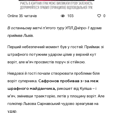
Online 35 читачів
103
0
В останньому матчі п’ятого туру УПЛ Дніпро-1 вдома
приймав Львів.
Перший небезпечний момент був у гостей. Приймак зі
штрафного потужним ударом цілив у верхній кут
воріт, але м’яч просвистів поруч зі стійкою.
Невдовзі й гості почали створювати проблеми біля
Сафронов пробивав з-за меж
воріт суперника.
шрафного майданчика,
рикошет від Куліша – і
м’яч, змінивши траекторію, летів у площину воріт. Але
голкіпер Львова Сарнавський чудово зреагував на
удар.