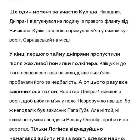
Ще один момент за участю Куліша.
Нападник
Дніпра-1 відгукнувся на подачу із правого флангу від
Чичикова. Куліш головою спрямував м’яч у нижній кут
воріт. Сарнавський на місці.
У кінці першого тайму дніпряни пропустили
після жахливої помилки голкіпера.
Кліщук й до
того невпевнено грав на виході, але львів’яни
А от цього разу все
пробачали його за недбалість.
закінчилося голом.
Воротар Дніпра-1 вийшов з
воріт, щоб вибити м’яч у поле. Незрозуміло навіщо, бо
ж неподалік був захисник Папа Гуйє. Але ні той, ні
інший не зуміли завадити Ренану Олівейрі пробити по
Тільки Логінов відчадуйшно
воротах.
намагався вибити м’яч з воріт, але все марно.