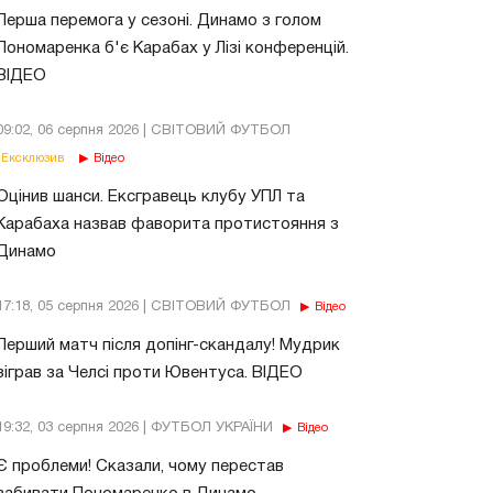
Перша перемога у сезоні. Динамо з голом
Пономаренка б'є Карабах у Лізі конференцій.
ВІДЕО
09:02, 06 серпня 2026 | СВІТОВИЙ ФУТБОЛ
Ексклюзив
Відео
Оцінив шанси. Ексгравець клубу УПЛ та
Карабаха назвав фаворита протистояння з
Динамо
17:18, 05 серпня 2026 | СВІТОВИЙ ФУТБОЛ
Відео
Перший матч після допінг-скандалу! Мудрик
зіграв за Челсі проти Ювентуса. ВІДЕО
19:32, 03 серпня 2026 | ФУТБОЛ УКРАЇНИ
Відео
Є проблеми! Сказали, чому перестав