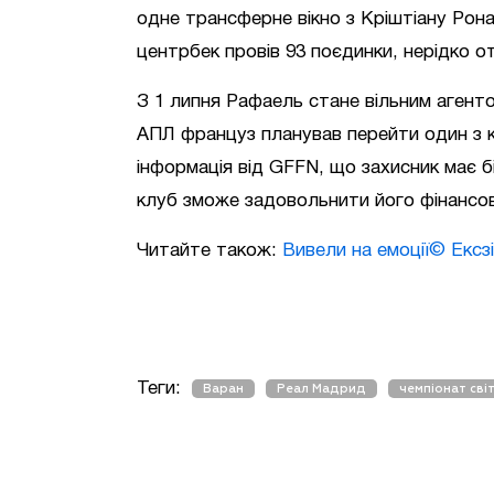
одне трансферне вікно з Кріштіану Рон
центрбек провів 93 поєдинки, нерідко о
З 1 липня Рафаель стане вільним агенто
АПЛ француз планував перейти один з кл
інформація від GFFN, що захисник має 
клуб зможе задовольнити його фінансов
Читайте також:
Вивели на емоції© Екс
Теги:
Варан
Реал Мадрид
чемпіонат сві