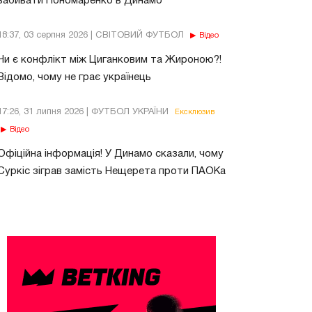
забивати Пономаренко в Динамо
18:37, 03 серпня 2026 | СВІТОВИЙ ФУТБОЛ
Відео
Чи є конфлікт між Циганковим та Жироною?!
Відомо, чому не грає українець
17:26, 31 липня 2026 | ФУТБОЛ УКРАЇНИ
Ексклюзив
Відео
Офіційна інформація! У Динамо сказали, чому
Суркіс зіграв замість Нещерета проти ПАОКа