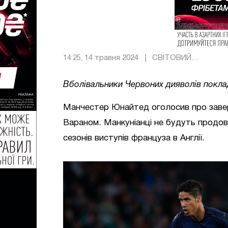
14:25, 14 травня 2024
СВІТОВИЙ
ФУТБОЛ
Вболівальники Червоних дияволів покла
Манчестер Юнайтед оголосив про завер
Вараном. Манкуніанці не будуть продов
сезонів виступів француза в Англії.