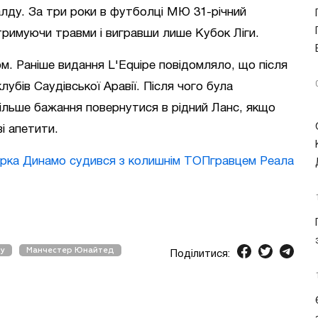
алду. За три роки в футболці МЮ 31-річний
тримуючи травми і вигравши лише Кубок Ліги.
м. Раніше видання L'Equipe повідомляло, що після
убів Саудівської Аравії. Після чого була
більше бажання повернутися в рідний Ланс, якщо
і апетити.
зірка Динамо судився з колишнім ТОПгравцем Реала
ту
Манчестер Юнайтед
Поділитися: