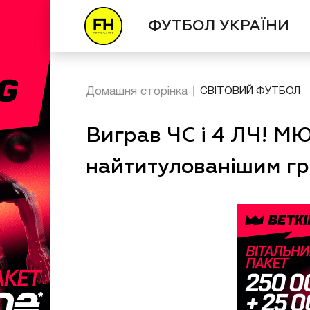
ФУТБОЛ УКРАЇНИ
Домашня сторінка
СВІТОВИЙ ФУТБОЛ
Виграв ЧС і 4 ЛЧ! М
найтитулованішим г