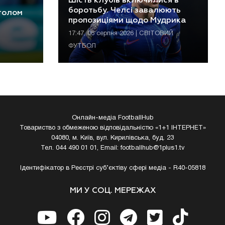
Шість клубів включилися в
боротьбу. Челсі завалюють
 голом
пропозиціями щодо Мудрика
17:47, 06 серпня 2026 | СВІТОВИЙ
ФУТБОЛ
Онлайн-медіа FootballHub
Товариство з обмеженою відповідальністю «1+1 ІНТЕРНЕТ»
04080, м. Київ, вул. Кирилівська, буд. 23
Тел. 044 490 01 01, Email:
footballhub@1plus1.tv
Ідентифікатор в Реєстрі суб’єктіву сфері медіа - R40-05818
МИ У СОЦ. МЕРЕЖАХ