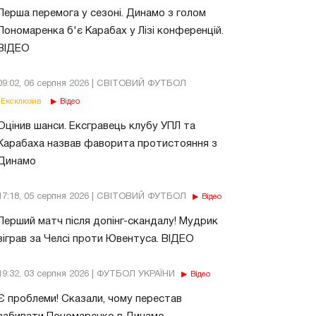
Перша перемога у сезоні. Динамо з голом
Пономаренка б'є Карабах у Лізі конференцій.
ВІДЕО
09:02, 06 серпня 2026 | СВІТОВИЙ ФУТБОЛ
Ексклюзив
Відео
Оцінив шанси. Ексгравець клубу УПЛ та
Карабаха назвав фаворита протистояння з
Динамо
17:18, 05 серпня 2026 | СВІТОВИЙ ФУТБОЛ
Відео
Перший матч після допінг-скандалу! Мудрик
зіграв за Челсі проти Ювентуса. ВІДЕО
19:32, 03 серпня 2026 | ФУТБОЛ УКРАЇНИ
Відео
Є проблеми! Сказали, чому перестав