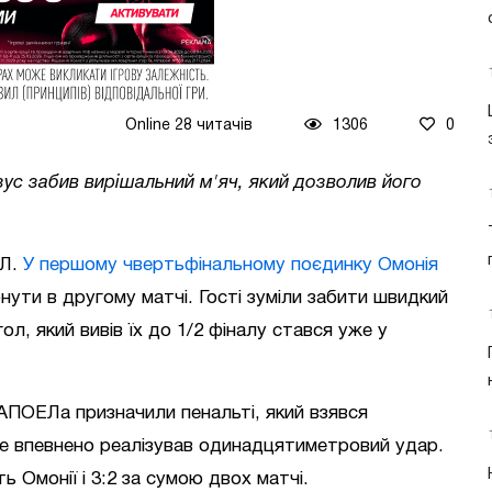
Online 28 читачів
1306
0
ус забив вирішальний м'яч, який дозволив його
ЕЛ.
У першому чвертьфінальному поєдинку Омонія
нути в другому матчі. Гості зуміли забити швидкий
гол, який вивів їх до 1/2 фіналу стався уже у
 АПОЕЛа призначили пенальті, який взявся
же впевнено реалізував одинадцятиметровий удар.
ть Омонії і 3:2 за сумою двох матчі.