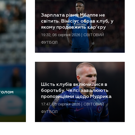
Зарплата рівня Мбаппе не
світить. Вінісіус обрав клуб, у
якому продовжить кар’єру
19:32, 06 серпня 2026 | СВІТОВИЙ
ФУТБОЛ
Шість клубів включилися в
боротьбу. Челсі завалюють
 голом
пропозиціями щодо Мудрика
17:47, 06 серпня 2026 | СВІТОВИЙ
ФУТБОЛ