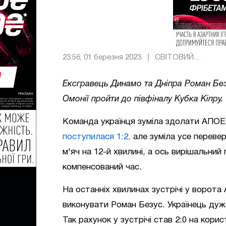
23:56, 01 березня 2023
СВІТОВИЙ
ФУТБОЛ
Ексгравець Динамо та Дніпра Роман Без
Омонії пройти до півфіналу Кубка Кіпру.
Команда українця зуміла здолати АПО
поступилася 1:2,
але зуміла усе перевер
м'яч на 12-й хвилині, а ось вирішальний 
компенсований час.
На останніх хвилинах зустрічі у ворота
виконувати Роман Безус. Українець ду
Так рахунок у зустрічі став 2:0 на корис