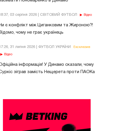
забивати Пономаренко в Динамо
18:37, 03 серпня 2026 | СВІТОВИЙ ФУТБОЛ
Відео
Чи є конфлікт між Циганковим та Жироною?!
Відомо, чому не грає українець
17:26, 31 липня 2026 | ФУТБОЛ УКРАЇНИ
Ексклюзив
Відео
Офіційна інформація! У Динамо сказали, чому
Суркіс зіграв замість Нещерета проти ПАОКа