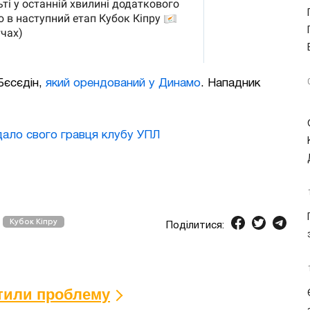
Бєсєдін,
який орендований у Динамо
. Нападник
ало свого гравця клубу УПЛ
Кубок Кіпру
Поділитися:
ітили проблему