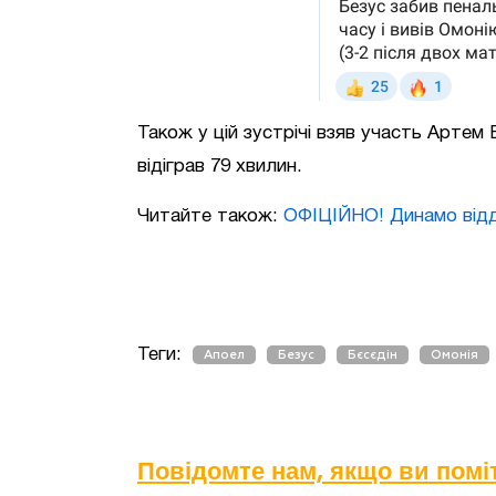
Також у цій зустрічі взяв участь Артем 
відіграв 79 хвилин.
Читайте також:
ОФІЦІЙНО! Динамо відд
Теги:
Апоел
Безус
Бєсєдін
Омонія
Повідомте нам, якщо ви пом