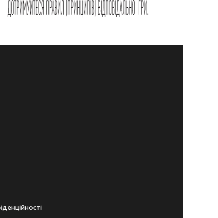
iденцiйностi