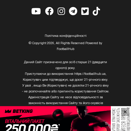
Полiтика конфiденцiйностi
© Copyright 2026, All Rights Reserved Powered by
FootballHub
Даний Сайт призначено для осіб старше 21 (двадцяти
одного) року.
Приступаючи до використання https://footballhub.ua,
Користувач цим підтверджує, що досяг 21-річного віку.
У разі , якщо Ви (Користувач) не досягли 21-річного віку
- не розпочинайте або припиніть користування Сайтом.
Адміністрація Сайту не несе відповідальності за
законність використання Сайту та його сервісів
Користувачем, який не досяг 21-річного віку.
×
Твори Getty Images, що розміщені на сайті, не можуть
бути використані третіми особами без письмового