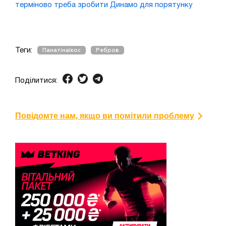
терміново треба зробити Динамо для порятунку
Теги:
Панатінаїкос
Ребров
Поділитися:
Повідомте нам, якщо ви помітили проблему