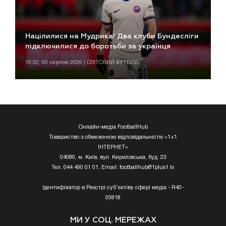
Націлилися на Мудрика! Два клуби Бундесліги
підключилися до боротьби за українця
19:32, 05 серпня 2026 | СВІТОВИЙ ФУТБОЛ
Онлайн-медіа FootballHub
Товариство з обмеженою відповідальністю «1+1
ІНТЕРНЕТ»
04080, м. Київ, вул. Кирилівська, буд. 23
Тел. 044 490 01 01, Email:
footballhub@1plus1.tv
Ідентифікатор в Реєстрі суб’єктіву сфері медіа - R40-
05818
МИ У СОЦ. МЕРЕЖАХ