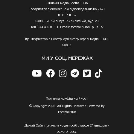
Онлайн-медіа FootballHub
Товариство з обмеженою відповідальністю «1+1
ІНТЕРНЕТ»
04080, м. Київ, вул. Кирилівська, буд. 23
Тел. 044 490 01 01, Email:
footballhub@1plus1.tv
Ідентифікатор в Реєстрі суб’єктіву сфері медіа - R40-
05818
МИ У СОЦ. МЕРЕЖАХ
Полiтика конфiденцiйностi
© Copyright 2026, All Rights Reserved Powered by
FootballHub
Даний Сайт призначено для осіб старше 21 (двадцяти
одного) року.