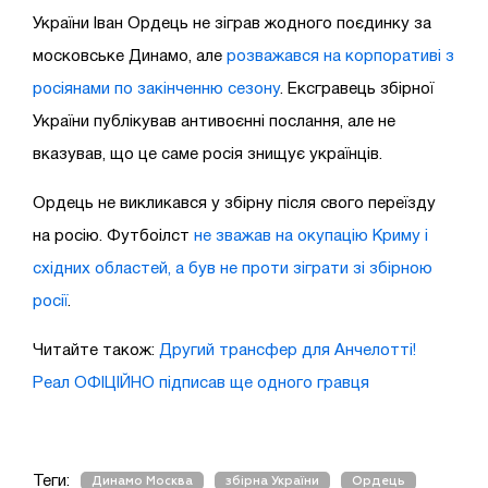
України Іван Ордець не зіграв жодного поєдинку за
московське Динамо, але
розважався на корпоративі з
росіянами по закінченню сезону
. Ексгравець збірної
України публікував антивоєнні послання, але не
вказував, що це саме росія знищує українців.
Ордець не викликався у збірну після свого переїзду
на росію. Футбоілст
не зважав на окупацію Криму і
східних областей, а був не проти зіграти зі збірною
росії
.
Читайте також:
Другий трансфер для Анчелотті!
Реал ОФІЦІЙНО підписав ще одного гравця
Теги:
Динамо Москва
збірна України
Ордець