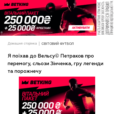
Домашня сторінка
СВІТОВИЙ ФУТБОЛ
Я поїхав до Вельсу© Петраков про
перемогу, сльози Зінченка, гру легенди
та порожнечу