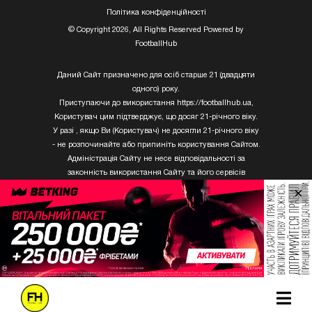
Полiтика конфiденцiйностi
© Copyright 2026, All Rights Reserved Powered by
FootballHub
Даний Сайт призначено для осіб старше 21 (двадцяти
одного) року.
Приступаючи до використання https://footballhub.ua,
Користувач цим підтверджує, що досяг 21-річного віку.
У разі , якщо Ви (Користувач) не досягли 21-річного віку
- не розпочинайте або припиніть користування Сайтом.
Адміністрація Сайту не несе відповідальності за
законність використання Сайту та його сервісів
Користувачем, який не досяг 21-річного віку.
×
Твори Getty Images, що розміщені на сайті, не можуть
бути використані третіми особами без письмового
дозволу ТОВ «ГЛОБАЛ ІМІДЖЕС ЮКРЕЙН.