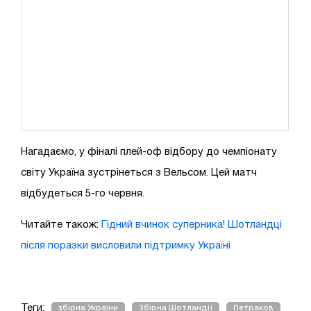
Нагадаємо, у фіналі плей-оф відбору до чемпіонату
світу Україна зустрінеться з Вельсом. Цей матч
відбудеться 5-го червня.
Читайте також:
Гідний вчинок суперника! Шотландці
після поразки висловили підтримку Україні
Теги:
збірна України
Збірна Шотландії
Петраков