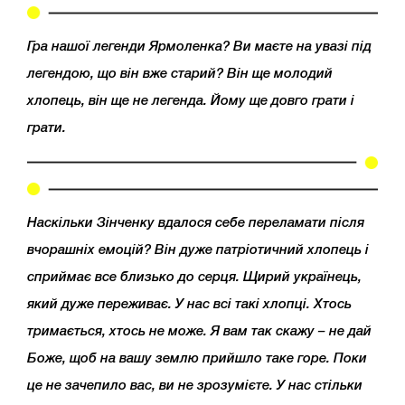
Гра нашої легенди Ярмоленка? Ви маєте на увазі під
легендою, що він вже старий? Він ще молодий
хлопець, він ще не легенда. Йому ще довго грати і
грати.
Наскільки Зінченку вдалося себе переламати після
вчорашніх емоцій? Він дуже патріотичний хлопець і
сприймає все близько до серця. Щирий українець,
який дуже переживає. У нас всі такі хлопці. Хтось
тримається, хтось не може. Я вам так скажу – не дай
Боже, щоб на вашу землю прийшло таке горе. Поки
це не зачепило вас, ви не зрозумієте. У нас стільки