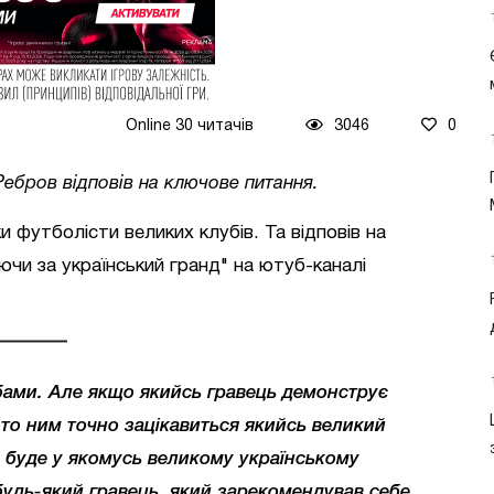
Online 30 читачів
3046
0
Ребров відповів на ключове питання.
и футболісти великих клубів. Та відповів на
ючи за український гранд" на ютуб-каналі
бами. Але якщо якийсь гравець демонструє
, то ним точно зацікавиться якийсь великий
н буде у якомусь великому українському
 будь-який гравець, який зарекомендував себе