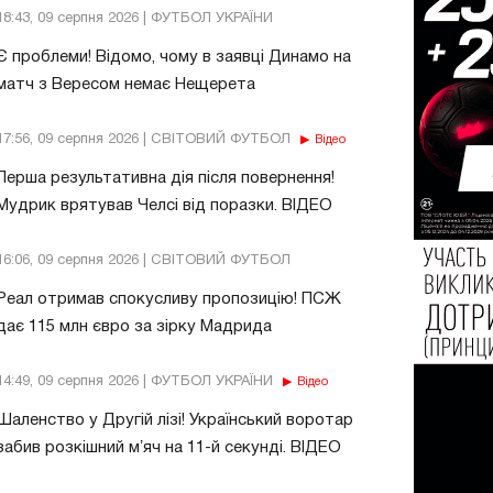
18:43, 09 серпня 2026 | ФУТБОЛ УКРАЇНИ
Є проблеми! Відомо, чому в заявці Динамо на
матч з Вересом немає Нещерета
17:56, 09 серпня 2026 | СВІТОВИЙ ФУТБОЛ
Відео
Перша результативна дія після повернення!
Мудрик врятував Челсі від поразки. ВІДЕО
16:06, 09 серпня 2026 | СВІТОВИЙ ФУТБОЛ
Реал отримав спокусливу пропозицію! ПСЖ
дає 115 млн євро за зірку Мадрида
14:49, 09 серпня 2026 | ФУТБОЛ УКРАЇНИ
Відео
Шаленство у Другій лізі! Український воротар
забив розкішний мʼяч на 11-й секунді. ВІДЕО