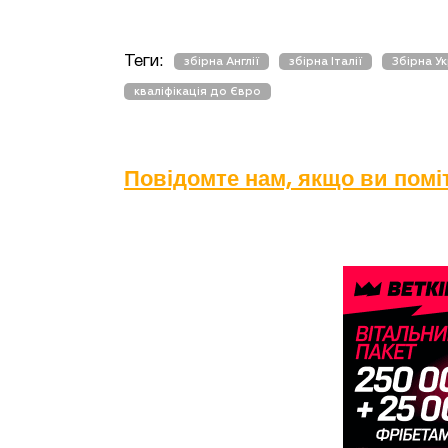
Теги:
збірна Англії
збірна Італії
Збірна Ук
кваліфікація до Євро
Повідомте нам, якщо ви пом