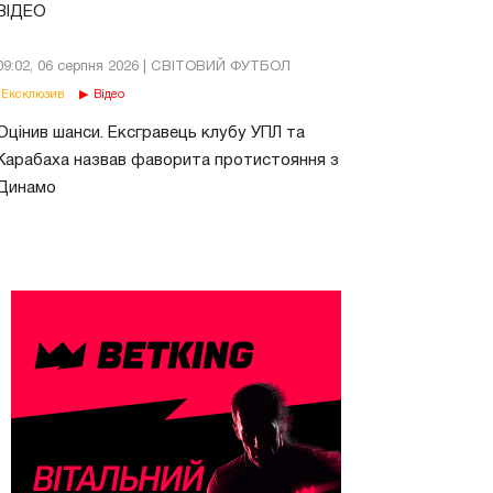
ВІДЕО
09:02, 06 серпня 2026 | СВІТОВИЙ ФУТБОЛ
Ексклюзив
Відео
Оцінив шанси. Ексгравець клубу УПЛ та
Карабаха назвав фаворита протистояння з
Динамо