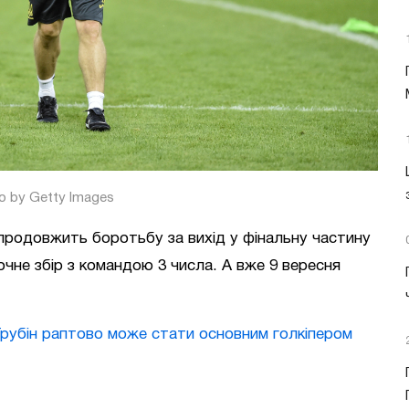
o by Getty Images
родовжить боротьбу за вихід у фінальну частину
чне збір з командою 3 числа. А вже 9 вересня
Трубін раптово може стати основним голкіпером