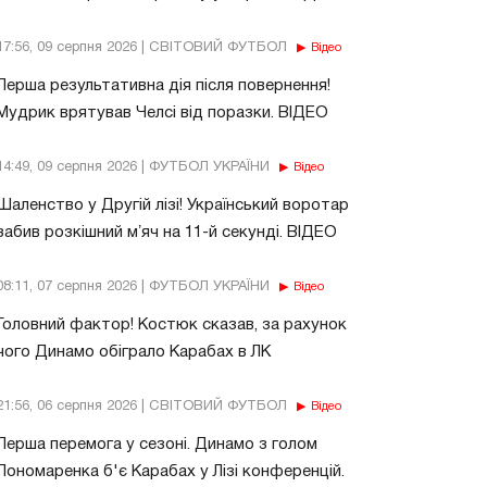
17:56, 09 серпня 2026 | СВІТОВИЙ ФУТБОЛ
Відео
Перша результативна дія після повернення!
Мудрик врятував Челсі від поразки. ВІДЕО
14:49, 09 серпня 2026 | ФУТБОЛ УКРАЇНИ
Відео
Шаленство у Другій лізі! Український воротар
забив розкішний мʼяч на 11-й секунді. ВІДЕО
08:11, 07 серпня 2026 | ФУТБОЛ УКРАЇНИ
Відео
Головний фактор! Костюк сказав, за рахунок
чого Динамо обіграло Карабах в ЛК
21:56, 06 серпня 2026 | СВІТОВИЙ ФУТБОЛ
Відео
Перша перемога у сезоні. Динамо з голом
Пономаренка б'є Карабах у Лізі конференцій.