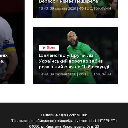
Вересом немає Нещерета
18:43, 09 серпня 2026 | ФУТБОЛ УКРАЇНИ
Відео
нніх
Шаленство у Другій лізі!
а.
Український воротар забив
розкішний мʼяч на 11-й секунді.
ВІДЕО
14:49, 09 серпня 2026 | ФУТБОЛ УКРАЇНИ
Онлайн-медіа FootballHub
Товариство з обмеженою відповідальністю «1+1 ІНТЕРНЕТ»
04080, м. Київ, вул. Кирилівська, буд. 23