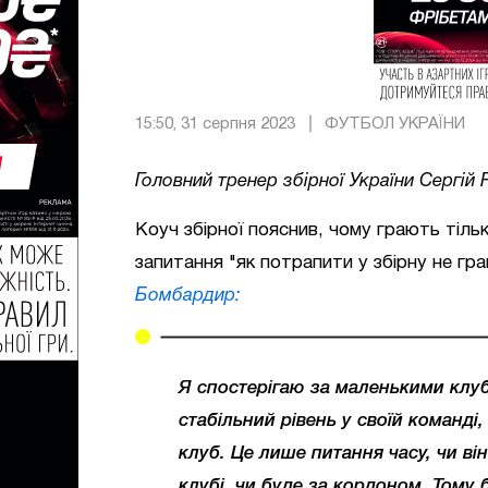
15:50, 31 серпня 2023
ФУТБОЛ УКРАЇНИ
Головний тренер збірної України Сергій 
Коуч збірної пояснив, чому грають тільк
запитання "як потрапити у збірну не гра
Бомбардир:
Я спостерігаю за маленькими клу
стабільний рівень у своїй команді
клуб. Це лише питання часу, чи ві
клубі, чи буде за кордоном. Тому