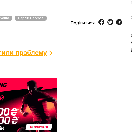
раїна
Сергій Ребров
Поділитися:
ітили проблему