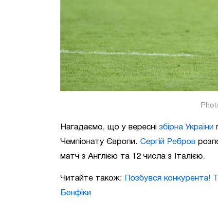
Phot
Нагадаємо, що у вересні
збірна України
п
Чемпіонату Європи.
Сергій Ребров
розпо
матч з Англією та 12 числа з Італією.
Читайте також:
Позбувся конкурента! 
Бенфіки