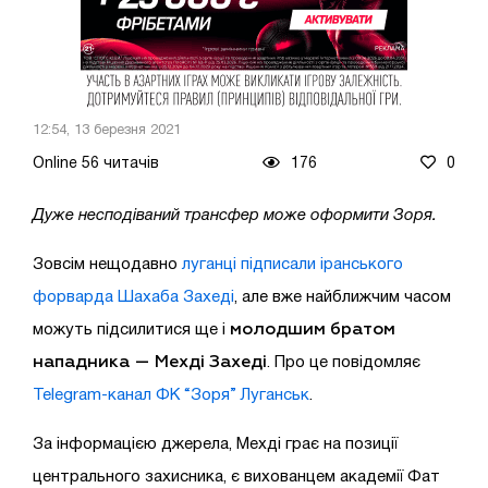
12:54, 13 березня 2021
Online 56 читачів
176
0
Дуже несподіваний трансфер може оформити Зоря.
Зовсім нещодавно
луганці підписали іранського
форварда Шахаба Захеді
, але вже найближчим часом
молодшим братом
можуть підсилитися ще і
нападника — Мехді Захеді
. Про це повідомляє
Telegram-канал ФК “Зоря” Луганськ
.
За інформацією джерела, Мехді грає на позиції
центрального захисника, є вихованцем академії Фат