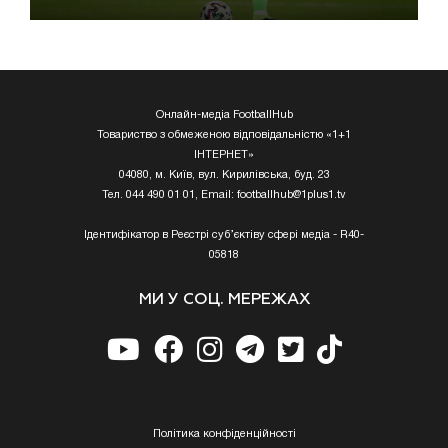
Онлайн-медіа FootballHub
Товариство з обмеженою відповідальністю «1+1
ІНТЕРНЕТ»
04080, м. Київ, вул. Кирилівська, буд. 23
Тел. 044 490 01 01, Email:
footballhub@1plus1.tv
Ідентифікатор в Реєстрі суб’єктіву сфері медіа - R40-
05818
МИ У СОЦ. МЕРЕЖАХ
Полiтика конфiденцiйностi