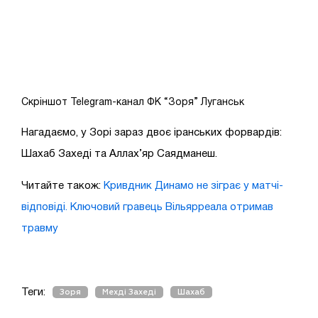
Скріншот Telegram-канал ФК “Зоря” Луганськ
Нагадаємо, у Зорі зараз двоє іранських форвардів:
Шахаб Захеді та Аллах’яр Саядманеш.
Читайте також:
Кривдник Динамо не зіграє у матчі-
відповіді. Ключовий гравець Вільярреала отримав
травму
Теги:
Зоря
Мехді Захеді
Шахаб