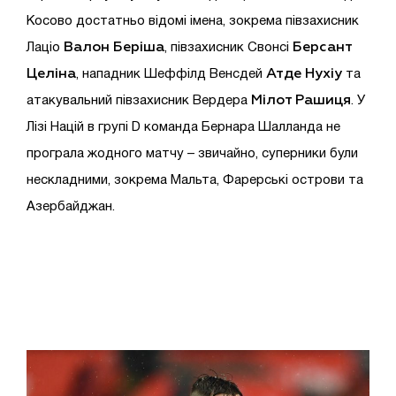
Косово достатньо відомі імена, зокрема півзахисник
Валон Беріша
Берсант
Лаціо
, півзахисник Свонсі
Целіна
Атде Нухіу
, нападник Шеффілд Венсдей
та
Мілот Рашиця
атакувальний півзахисник Вердера
. У
Лізі Націй в групі D команда Бернара Шалланда не
програла жодного матчу – звичайно, суперники були
нескладними, зокрема Мальта, Фарерські острови та
Азербайджан.