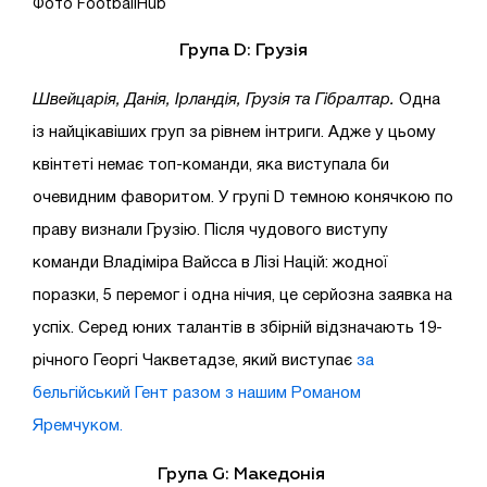
Фото FootballHub
Група D:
Грузія
Швейцарія, Данія, Ірландія, Грузія та Гібралтар.
Одна
із найцікавіших груп за рівнем інтриги. Адже у цьому
квінтеті немає топ-команди, яка виступала би
очевидним фаворитом. У групі D темною конячкою по
праву визнали Грузію. Після чудового виступу
команди Владіміра Вайсса в Лізі Націй: жодної
поразки, 5 перемог і одна нічия, це серйозна заявка на
успіх. Серед юних талантів в збірній відзначають 19-
річного Георгі Чакветадзе, який виступає
за
бельгійський Гент разом з нашим Романом
Яремчуком.
Група G:
Македонія