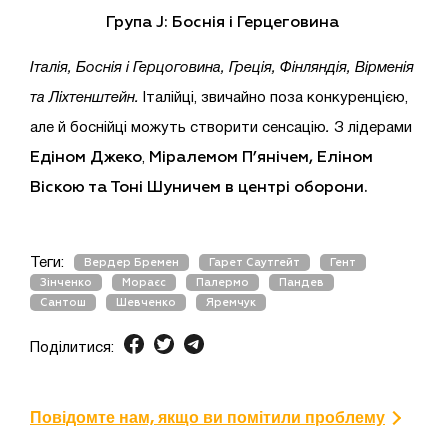
Група J:
Боснія і Герцеговина
Італія, Боснія і Герцоговина, Греція, Фінляндія, Вірменія
та Ліхтенштейн.
Італійці, звичайно поза конкуренцією,
але й боснійці можуть створити сенсацію
.
З лідерами
Едіном Джеко
Міралемом П’янічем, Еліном
,
Віскою та Тоні Шуничем в центрі оборони.
Теги:
Вердер Бремен
Гарет Саутгейт
Гент
Зінченко
Мораєс
Палермо
Пандев
Сантош
Шевченко
Яремчук
Поділитися:
Повідомте нам, якщо ви помітили проблему