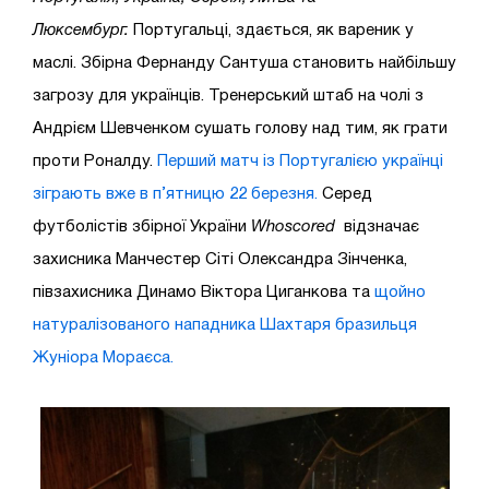
Люксембург.
Португальці, здається, як вареник у
маслі. Збірна Фернанду Сантуша становить найбільшу
загрозу для українців. Тренерський штаб на чолі з
Андрієм Шевченком сушать голову над тим, як грати
проти Роналду.
Перший матч із Португалією українці
зіграють вже в п’ятницю 22 березня.
Серед
футболістів збірної України
Whoscored
відзначає
захисника Манчестер Сіті Олександра Зінченка,
півзахисника Динамо Віктора Циганкова та
щойно
натуралізованого нападника Шахтаря бразильця
Жуніора Мораєса.