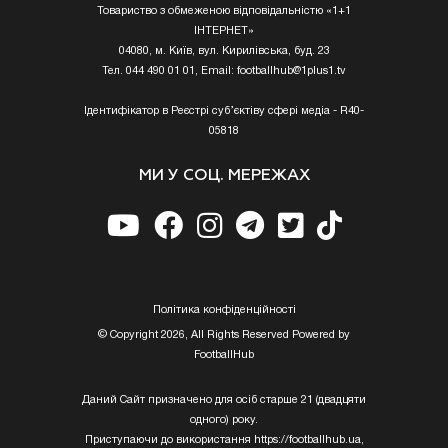
Товариство з обмеженою відповідальністю «1+1
ІНТЕРНЕТ»
04080, м. Київ, вул. Кирилівська, буд. 23
Тел. 044 490 01 01, Email:
footballhub@1plus1.tv
Ідентифікатор в Реєстрі суб’єктіву сфері медіа - R40-
05818
МИ У СОЦ. МЕРЕЖАХ
Полiтика конфiденцiйностi
© Copyright 2026, All Rights Reserved Powered by
FootballHub
Даний Сайт призначено для осіб старше 21 (двадцяти
одного) року.
Приступаючи до використання https://footballhub.ua,