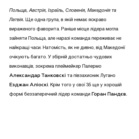
Польща, Австрія, Ізраїль, Словенія, Македонія та
Латвія.
Ще одна група, в якій немає яскраво
вираженого фаворита. Раніше місце лідера могла
зайняти Польща, але наразі команда переживає не
найкращі часи. Натомість, як не дивно, від Македонії
очікують багато. У збірній достатньо чудових
виконавців, зокрема плеймейкер Палермо
Александар Танковскі
та півзахисник Лугано
Езджан Аліоскі
. Крім того у свої 35 ще у хорошій
Горан Пандєв.
формі беззаперечний лідер команди