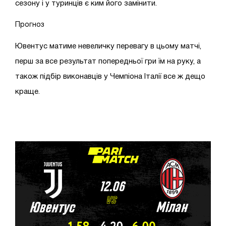
сезону і у туринців є ким його замінити.
Прогноз
Ювентус матиме невеличку перевагу в цьому матчі,
перш за все результат попередньої гри їм на руку, а
також підбір виконавців у Чемпіона Італії все ж дещо
краще.