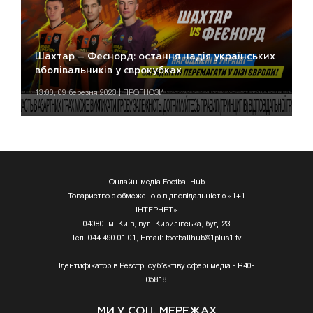
Шахтар – Феєнорд: остання надія українських
вболівальників у єврокубках
13:00, 09 березня 2023 | ПРОГНОЗИ
Онлайн-медіа FootballHub
Товариство з обмеженою відповідальністю «1+1
ІНТЕРНЕТ»
04080, м. Київ, вул. Кирилівська, буд. 23
Тел. 044 490 01 01, Email:
footballhub@1plus1.tv
Ідентифікатор в Реєстрі суб’єктіву сфері медіа - R40-
05818
МИ У СОЦ. МЕРЕЖАХ