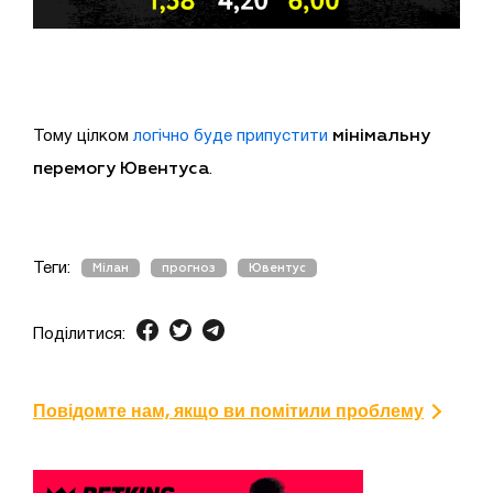
мінімальну
Тому цілком
логічно буде припустити
перемогу Ювентуса
.
Теги:
Мілан
прогноз
Ювентус
Поділитися:
Повідомте нам, якщо ви помітили проблему