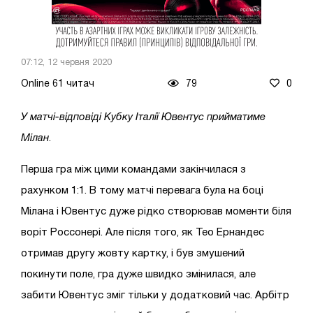
07:12, 12 червня 2020
Online 61 читач
79
0
У матчі-відповіді Кубку Італії Ювентус прийматиме
Мілан
.
Перша гра між цими командами закінчилася з
рахунком 1:1. В тому матчі перевага була на боці
Мілана і Ювентус дуже рідко створював моменти біля
воріт Россонері. Але після того, як Тео Ернандес
отримав другу жовту картку, і був змушений
покинути поле, гра дуже швидко змінилася, але
забити Ювентус зміг тільки у додатковий час. Арбітр