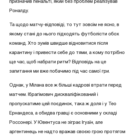
призначив пенальті, який без проблем реалізував
Роналду.
Та щодо матчу-відповіді, то тут зовсім не ясно, в
якому стані до нього підходять футболісти обох
команд. Хто зумів швидше відновитися після
карантину і привести себе до тями, а кому потрібно
ще час, щоб набрати ритм? Відповідь на це
запитання ми вже побачимо під час самої гри.
Однак, у Мілана все ж більші кадрові втрати перед
матчем. Ібрагімович дискваліфікований і
пропускатиме цей поєдинок, така ж доля і у Тео
Ернандеса, а обидва гравці є основними у складі
Россонері. У Ювентуса не зіграє Ігуаїн, але
аргентинець не надто вражав своєю грою протягом