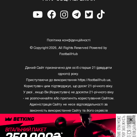
Полiтика конфiденцiйностi
© Copyright 2026, All Rights Reserved Powered by
FootballHub
Даний Сайт призначено для осіб старше 21 (двадцяти
одного) року.
Приступаючи до використання https://footballhub.ua,
Користувач цим підтверджує, що досяг 21-річного віку.
У разі , якщо Ви (Користувач) не досягли 21-річного віку
- не розпочинайте або припиніть користування Сайтом.
Адміністрація Сайту не несе відповідальності за
законність використання Сайту та його сервісів
Користувачем, який не досяг 21-річного віку.
×
Твори Getty Images, що розміщені на сайті, не можуть
бути використані третіми особами без письмового