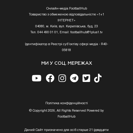
Онлайн-медіа FootballHub
Товариство з обмеженою відповідальністю «1+1
ІНТЕРНЕТ»
04080, м. Київ, вул. Кирилівська, буд. 23
Тел. 044 490 01 01, Email:
footballhub@1plus1.tv
Ідентифікатор в Реєстрі суб’єктіву сфері медіа - R40-
05818
МИ У СОЦ. МЕРЕЖАХ
Полiтика конфiденцiйностi
© Copyright 2026, All Rights Reserved Powered by
FootballHub
Даний Сайт призначено для осіб старше 21 (двадцяти