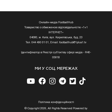
Онлайн-медіа FootballHub
Товариство з обмеженою відповідальністю «1+1
ІНТЕРНЕТ»
04080, м. Київ, вул. Кирилівська, буд. 23
Тел. 044 490 01 01, Email:
footballhub@1plus1.tv
Ідентифікатор в Реєстрі суб’єктіву сфері медіа - R40-
05818
МИ У СОЦ. МЕРЕЖАХ
Полiтика конфiденцiйностi
© Copyright 2026, All Rights Reserved Powered by