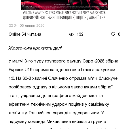
22:34, 05 липня 2026
Online 54 читача
132
0
Жовто-сині крокують далі.
У матчі 3-го туру групового раунду Євро-2026 збірна
України U19 перемогла одноліток з Італії з рахунком
1:0. На 30-й хвилині Оличенко отримав м'яч, блискуче
розібрався одразу з кількома захисниками збірної
Італії, увірвався до штрафного майданчика та
ефектним технічним ударом поцілив у самісіньку
дев'ятку. Гол вийшов справді шедевральним. У
підсумку команда Михайленка вийшла з групи з