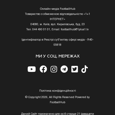
Онлайн-медіа FootballHub
Товариство з обмеженою відповідальністю «1+1
ІНТЕРНЕТ»
04080, м. Київ, вул. Кирилівська, буд. 23
Тел. 044 490 01 01, Email:
footballhub@1plus1.tv
Ідентифікатор в Реєстрі суб’єктіву сфері медіа - R40-
05818
МИ У СОЦ. МЕРЕЖАХ
Полiтика конфiденцiйностi
© Copyright 2026, All Rights Reserved Powered by
FootballHub
Даний Сайт призначено для осіб старше 21 (двадцяти