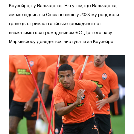
Крузейро, і у Вальядоліді. Річ у тім, що Вальядолід
зможе підписати Сіпріано лише у 2023-му році, коли
гравець отримає італійське громадянство і
вважатиметься громадянином ЄС. До того часу
Маркіньйосу доведеться виступати за Крузейро.