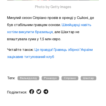
Photo by Getty Images
Минулий сезон Сіпріано провів в оренді у Сьйоні, де
був стабільним гравцем основи.
Швейцарці навіть
хотіли викупити бразильця
, але Шахтар не
влаштувала сума у 1,5 млн євро.
Читайте також:
Це правда! Гравець збірної України
зацікавив титулований клуб
Теги:
Вальядолід
Роналдо
Сіпріано
Шахтар
Поділитися: