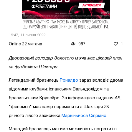
19:47, 11 липня 2022
Online 22 читача
987
1
Дворазовий володар Золотого м'яча має цікавий план
на футболіста Шахтаря.
Легендарний бразилець
Роналдо
зараз володіє двома
відомими клубами: іспанським Вальядолідом та
бразильським Крузейро. За інформацією видання
AS
,
"феномен" має намір переманити з Шахтаря 23-
річного лівого захисника
Маркіньйоса Сіпріано
.
Молодий бразилець матиме можливість пограти і в